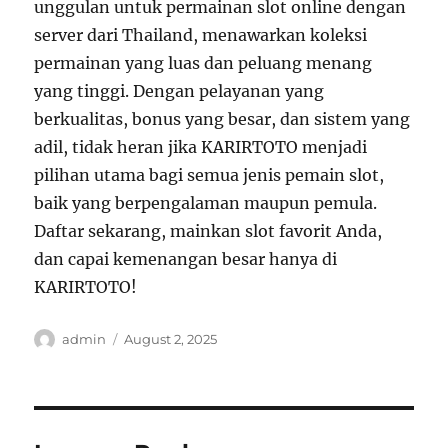
unggulan untuk permainan slot online dengan
server dari Thailand, menawarkan koleksi
permainan yang luas dan peluang menang
yang tinggi. Dengan pelayanan yang
berkualitas, bonus yang besar, dan sistem yang
adil, tidak heran jika KARIRTOTO menjadi
pilihan utama bagi semua jenis pemain slot,
baik yang berpengalaman maupun pemula.
Daftar sekarang, mainkan slot favorit Anda,
dan capai kemenangan besar hanya di
KARIRTOTO!
Author
Posted
admin
August 2, 2025
on