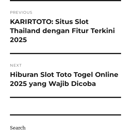
Post
PREVIOUS
navigation
KARIRTOTO: Situs Slot
Previous
post:
Thailand dengan Fitur Terkini
2025
NEXT
Hiburan Slot Toto Togel Online
Next
post:
2025 yang Wajib Dicoba
Search