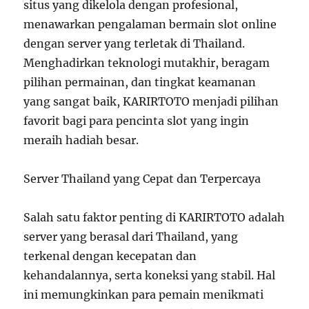
situs yang dikelola dengan profesional,
menawarkan pengalaman bermain slot online
dengan server yang terletak di Thailand.
Menghadirkan teknologi mutakhir, beragam
pilihan permainan, dan tingkat keamanan
yang sangat baik, KARIRTOTO menjadi pilihan
favorit bagi para pencinta slot yang ingin
meraih hadiah besar.
Server Thailand yang Cepat dan Terpercaya
Salah satu faktor penting di KARIRTOTO adalah
server yang berasal dari Thailand, yang
terkenal dengan kecepatan dan
kehandalannya, serta koneksi yang stabil. Hal
ini memungkinkan para pemain menikmati