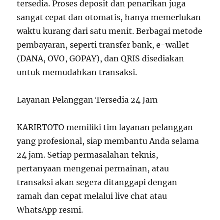
tersedia. Proses deposit dan penarikan juga
sangat cepat dan otomatis, hanya memerlukan
waktu kurang dari satu menit. Berbagai metode
pembayaran, seperti transfer bank, e-wallet
(DANA, OVO, GOPAY), dan QRIS disediakan
untuk memudahkan transaksi.
Layanan Pelanggan Tersedia 24 Jam
KARIRTOTO memiliki tim layanan pelanggan
yang profesional, siap membantu Anda selama
24 jam. Setiap permasalahan teknis,
pertanyaan mengenai permainan, atau
transaksi akan segera ditanggapi dengan
ramah dan cepat melalui live chat atau
WhatsApp resmi.