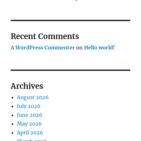
Recent Comments
A WordPress Commenter
on
Hello world!
Archives
August 2026
July 2026
June 2026
May 2026
April 2026