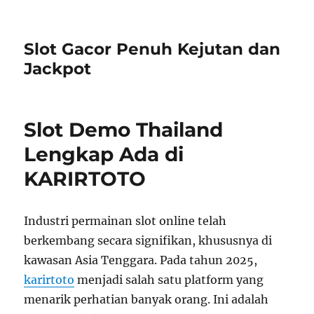
Slot Gacor Penuh Kejutan dan
Jackpot
Slot Demo Thailand
Lengkap Ada di
KARIRTOTO
Industri permainan slot online telah
berkembang secara signifikan, khususnya di
kawasan Asia Tenggara. Pada tahun 2025,
karirtoto
menjadi salah satu platform yang
menarik perhatian banyak orang. Ini adalah