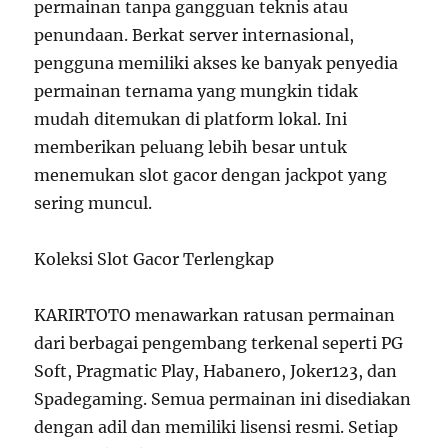
permainan tanpa gangguan teknis atau
penundaan. Berkat server internasional,
pengguna memiliki akses ke banyak penyedia
permainan ternama yang mungkin tidak
mudah ditemukan di platform lokal. Ini
memberikan peluang lebih besar untuk
menemukan slot gacor dengan jackpot yang
sering muncul.
Koleksi Slot Gacor Terlengkap
KARIRTOTO menawarkan ratusan permainan
dari berbagai pengembang terkenal seperti PG
Soft, Pragmatic Play, Habanero, Joker123, dan
Spadegaming. Semua permainan ini disediakan
dengan adil dan memiliki lisensi resmi. Setiap