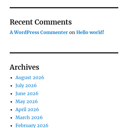
Recent Comments
A WordPress Commenter
on
Hello world!
Archives
August 2026
July 2026
June 2026
May 2026
April 2026
March 2026
February 2026