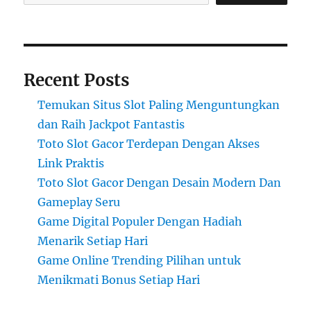
Recent Posts
Temukan Situs Slot Paling Menguntungkan
dan Raih Jackpot Fantastis
Toto Slot Gacor Terdepan Dengan Akses
Link Praktis
Toto Slot Gacor Dengan Desain Modern Dan
Gameplay Seru
Game Digital Populer Dengan Hadiah
Menarik Setiap Hari
Game Online Trending Pilihan untuk
Menikmati Bonus Setiap Hari