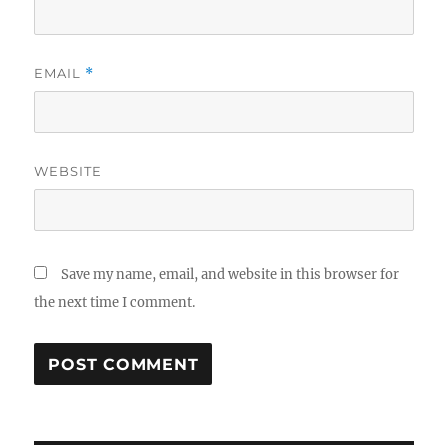
EMAIL
*
WEBSITE
Save my name, email, and website in this browser for
the next time I comment.