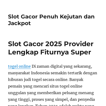
Slot Gacor Penuh Kejutan dan
Jackpot
Slot Gacor 2025 Provider
Lengkap Fiturnya Super
togel online
Di zaman digital yang sekarang,
masyarakat Indonesia semakin tertarik dengan
hiburan judi togel secara online. Banyak
pemain yang mencari situs togel online
unggulan yang memberikan peluang menang
yang tinggi, proses yang simpel, dan penyedia