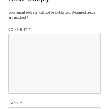
Your email address will not be published.
Required fields
are marked
*
COMMENT
*
NAME
*