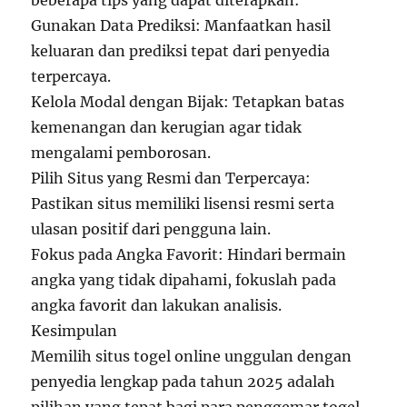
beberapa tips yang dapat diterapkan:
Gunakan Data Prediksi: Manfaatkan hasil
keluaran dan prediksi tepat dari penyedia
terpercaya.
Kelola Modal dengan Bijak: Tetapkan batas
kemenangan dan kerugian agar tidak
mengalami pemborosan.
Pilih Situs yang Resmi dan Terpercaya:
Pastikan situs memiliki lisensi resmi serta
ulasan positif dari pengguna lain.
Fokus pada Angka Favorit: Hindari bermain
angka yang tidak dipahami, fokuslah pada
angka favorit dan lakukan analisis.
Kesimpulan
Memilih situs togel online unggulan dengan
penyedia lengkap pada tahun 2025 adalah