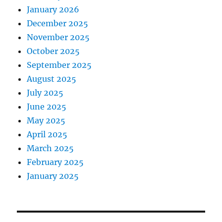
January 2026
December 2025
November 2025
October 2025
September 2025
August 2025
July 2025
June 2025
May 2025
April 2025
March 2025
February 2025
January 2025