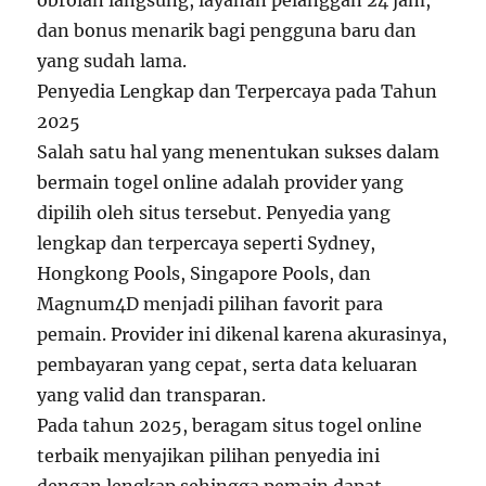
obrolan langsung, layanan pelanggan 24 jam,
dan bonus menarik bagi pengguna baru dan
yang sudah lama.
Penyedia Lengkap dan Terpercaya pada Tahun
2025
Salah satu hal yang menentukan sukses dalam
bermain togel online adalah provider yang
dipilih oleh situs tersebut. Penyedia yang
lengkap dan terpercaya seperti Sydney,
Hongkong Pools, Singapore Pools, dan
Magnum4D menjadi pilihan favorit para
pemain. Provider ini dikenal karena akurasinya,
pembayaran yang cepat, serta data keluaran
yang valid dan transparan.
Pada tahun 2025, beragam situs togel online
terbaik menyajikan pilihan penyedia ini