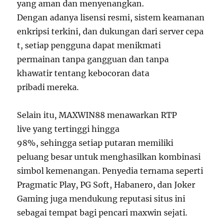
yang aman dan menyenangkan.
Dengan adanya lisensi resmi, sistem keamanan
enkripsi terkini, dan dukungan dari server cepa
t, setiap pengguna dapat menikmati
permainan tanpa gangguan dan tanpa
khawatir tentang kebocoran data
pribadi mereka.
Selain itu, MAXWIN88 menawarkan RTP
live yang tertinggi hingga
98%, sehingga setiap putaran memiliki
peluang besar untuk menghasilkan kombinasi
simbol kemenangan. Penyedia ternama seperti
Pragmatic Play, PG Soft, Habanero, dan Joker
Gaming juga mendukung reputasi situs ini
sebagai tempat bagi pencari maxwin sejati.