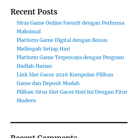
Recent Posts
Situs Game Online Favorit dengan Performa
Maksimal
Platform Game Digital dengan Bonus
Melimpah Setiap Hari
Platform Game Terpercaya dengan Program
Hadiah Harian
Link Slot Gacor 2026 Kumpulan Pilihan
Game dan Deposit Mudah
Pilihan Situs Slot Gacor Hari Ini Dengan Fitur
Modern