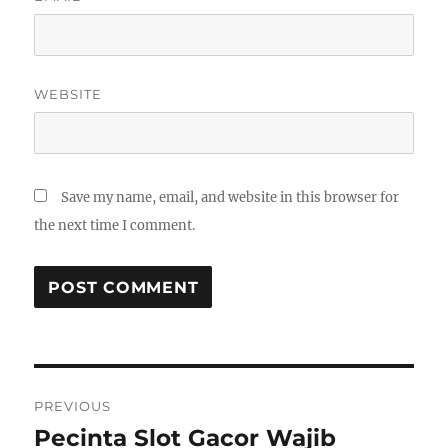
WEBSITE
Save my name, email, and website in this browser for
the next time I comment.
Post
PREVIOUS
navigation
Pecinta Slot Gacor Wajib
Previous