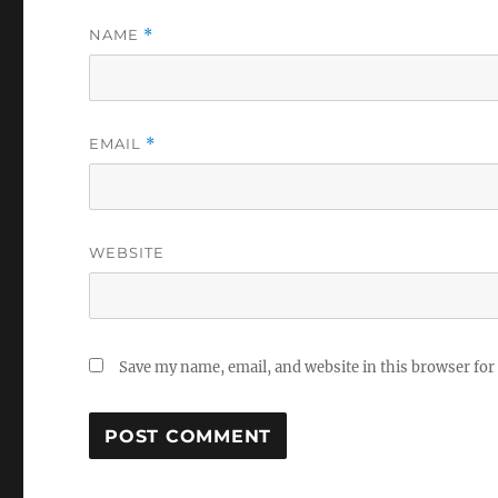
NAME
*
EMAIL
*
WEBSITE
Save my name, email, and website in this browser for