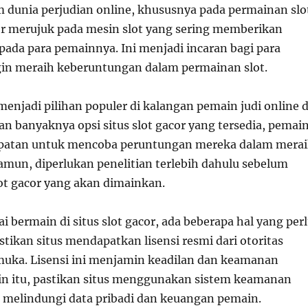
 dunia perjudian online, khususnya pada permainan slo
cor merujuk pada mesin slot yang sering memberikan
pada para pemainnya. Ini menjadi incaran bagi para
in meraih keberuntungan dalam permainan slot.
 menjadi pilihan populer di kalangan pemain judi online d
n banyaknya opsi situs slot gacor yang tersedia, pemai
patan untuk mencoba peruntungan mereka dalam mera
Namun, diperlukan penelitian terlebih dahulu sebelum
lot gacor yang akan dimainkan.
bermain di situs slot gacor, ada beberapa hal yang per
stikan situs mendapatkan lisensi resmi dari otoritas
muka. Lisensi ini menjamin keadilan dan keamanan
in itu, pastikan situs menggunakan sistem keamanan
 melindungi data pribadi dan keuangan pemain.