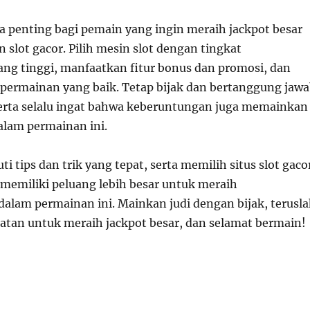
ga penting bagi pemain yang ingin meraih jackpot besar
slot gacor. Pilih mesin slot dengan tingkat
ng tinggi, manfaatkan fitur bonus dan promosi, dan
i permainan yang baik. Tetap bijak dan bertanggung jaw
serta selalu ingat bahwa keberuntungan juga memainkan
alam permainan ini.
 tips dan trik yang tepat, serta memilih situs slot gaco
 memiliki peluang lebih besar untuk meraih
alam permainan ini. Mainkan judi dengan bijak, terusl
tan untuk meraih jackpot besar, dan selamat bermain!