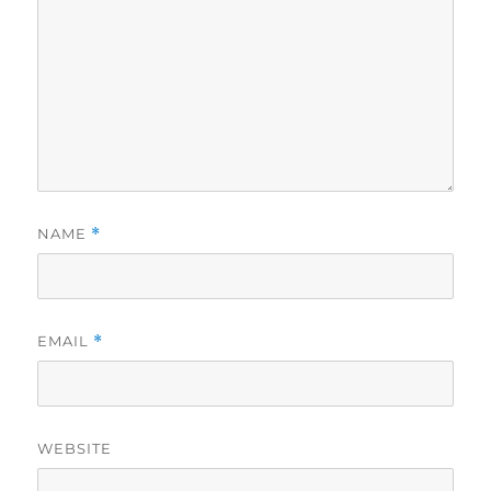
NAME
*
EMAIL
*
WEBSITE