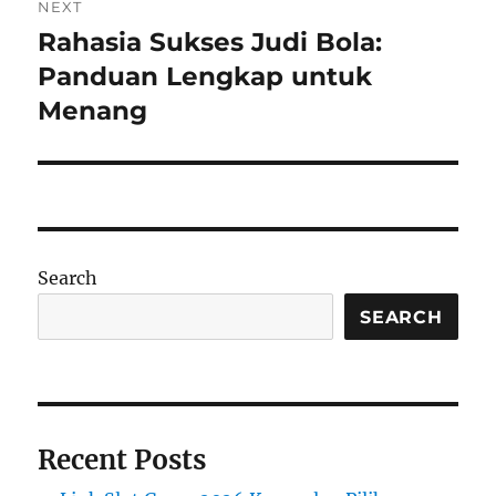
NEXT
Rahasia Sukses Judi Bola:
Next
post:
Panduan Lengkap untuk
Menang
Search
SEARCH
Recent Posts