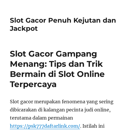
Slot Gacor Penuh Kejutan dan
Jackpot
Slot Gacor Gampang
Menang: Tips dan Trik
Bermain di Slot Online
Terpercaya
Slot gacor merupakan fenomena yang sering
dibicarakan di kalangan pecinta judi online,
terutama dalam permainan
https://psk777daftarlink.com/
. Istilah ini