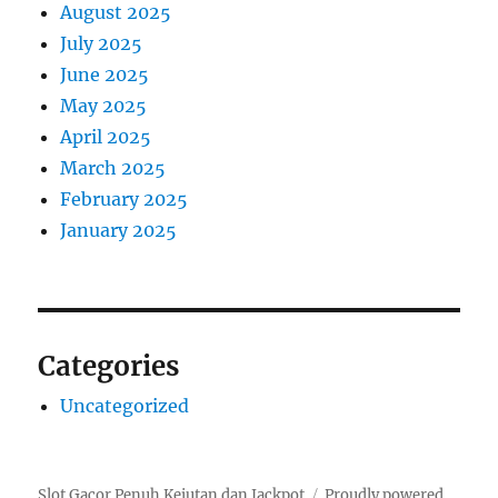
August 2025
July 2025
June 2025
May 2025
April 2025
March 2025
February 2025
January 2025
Categories
Uncategorized
Slot Gacor Penuh Kejutan dan Jackpot
Proudly powered