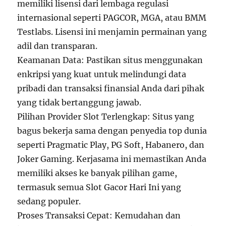
memiliki lisensi dari lembaga regulasi
internasional seperti PAGCOR, MGA, atau BMM
Testlabs. Lisensi ini menjamin permainan yang
adil dan transparan.
Keamanan Data: Pastikan situs menggunakan
enkripsi yang kuat untuk melindungi data
pribadi dan transaksi finansial Anda dari pihak
yang tidak bertanggung jawab.
Pilihan Provider Slot Terlengkap: Situs yang
bagus bekerja sama dengan penyedia top dunia
seperti Pragmatic Play, PG Soft, Habanero, dan
Joker Gaming. Kerjasama ini memastikan Anda
memiliki akses ke banyak pilihan game,
termasuk semua Slot Gacor Hari Ini yang
sedang populer.
Proses Transaksi Cepat: Kemudahan dan