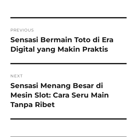
Post
PREVIOUS
navigation
Sensasi Bermain Toto di Era
Previous
post:
Digital yang Makin Praktis
NEXT
Sensasi Menang Besar di
Next
post:
Mesin Slot: Cara Seru Main
Tanpa Ribet