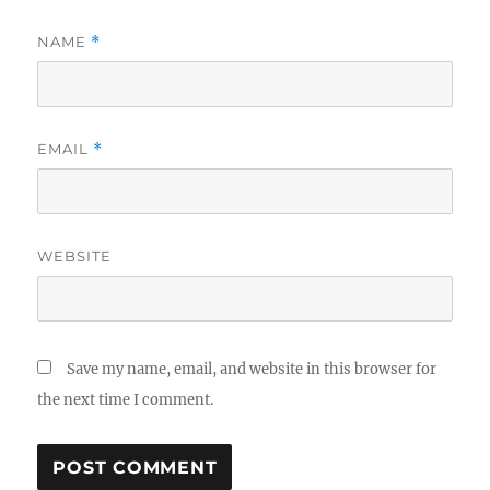
NAME
*
EMAIL
*
WEBSITE
Save my name, email, and website in this browser for
the next time I comment.