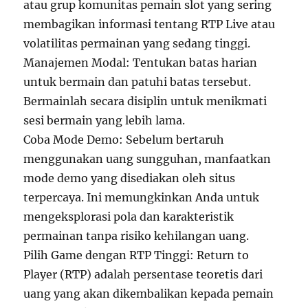
atau grup komunitas pemain slot yang sering
membagikan informasi tentang RTP Live atau
volatilitas permainan yang sedang tinggi.
Manajemen Modal: Tentukan batas harian
untuk bermain dan patuhi batas tersebut.
Bermainlah secara disiplin untuk menikmati
sesi bermain yang lebih lama.
Coba Mode Demo: Sebelum bertaruh
menggunakan uang sungguhan, manfaatkan
mode demo yang disediakan oleh situs
terpercaya. Ini memungkinkan Anda untuk
mengeksplorasi pola dan karakteristik
permainan tanpa risiko kehilangan uang.
Pilih Game dengan RTP Tinggi: Return to
Player (RTP) adalah persentase teoretis dari
uang yang akan dikembalikan kepada pemain