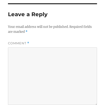
Leave a Reply
Your email address will not be published.
Required fields
are marked
*
COMMENT
*