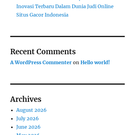
Inovasi Terbaru Dalam Dunia Judi Online
Situs Gacor Indonesia
Recent Comments
A WordPress Commenter
on
Hello world!
Archives
August 2026
July 2026
June 2026