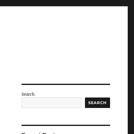
Search
SEARCH