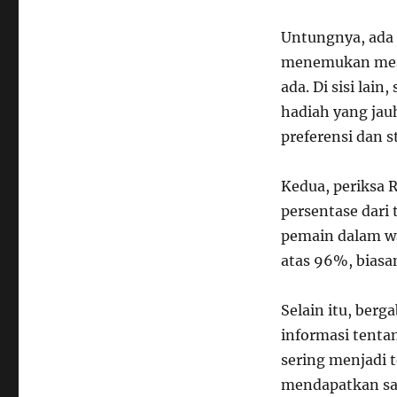
Untungnya, ada 
menemukan mesin
ada. Di sisi lai
hadiah yang jauh
preferensi dan s
Kedua, periksa R
persentase dari
pemain dalam wa
atas 96%, biasan
Selain itu, ber
informasi tenta
sering menjadi 
mendapatkan sar