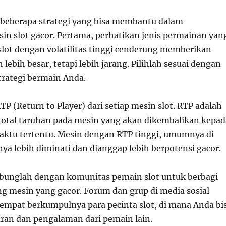
beberapa strategi yang bisa membantu dalam
 slot gacor. Pertama, perhatikan jenis permainan yan
n, slot dengan volatilitas tinggi cenderung memberikan
 lebih besar, tetapi lebih jarang. Pilihlah sesuai dengan
trategi bermain Anda.
TP (Return to Player) dari setiap mesin slot. RTP adalah
 total taruhan pada mesin yang akan dikembalikan kepad
ktu tertentu. Mesin dengan RTP tinggi, umumnya di
ya lebih diminati dan dianggap lebih berpotensi gacor.
gabunglah dengan komunitas pemain slot untuk berbagi
ng mesin yang gacor. Forum dan grup di media sosial
tempat berkumpulnya para pecinta slot, di mana Anda bi
an dan pengalaman dari pemain lain.