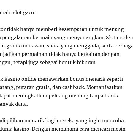
ain slot gacor
acor tidak hanya memberi kesempatan untuk menang
uga pengalaman bermain yang menyenangkan. Slot moder
an grafis menawan, suara yang menggoda, serta berbaga
enjadikan permainan tidak hanya berkaitan dengan
gan, tetapi juga sebagai bentuk hiburan.
yak kasino online menawarkan bonus menarik seperti
atang, putaran gratis, dan cashback. Memanfaatkan
 dapat meningkatkan peluang menang tanpa harus
anyak dana.
adi pilihan menarik bagi mereka yang ingin mencoba
 dunia kasino. Dengan memahami cara mencari mesin