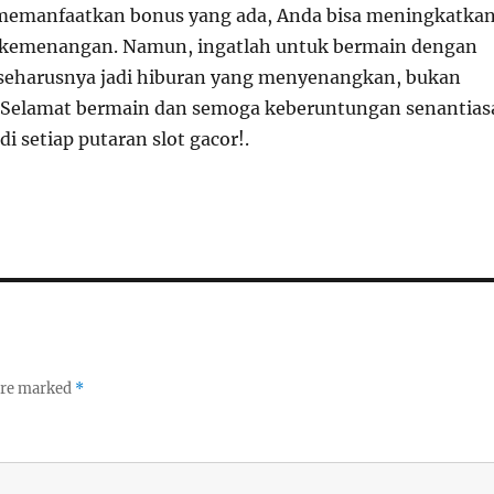
 memanfaatkan bonus yang ada, Anda bisa meningkatka
 kemenangan. Namun, ingatlah untuk bermain dengan
n seharusnya jadi hiburan yang menyenangkan, bukan
. Selamat bermain dan semoga keberuntungan senantias
i setiap putaran slot gacor!.
 are marked
*