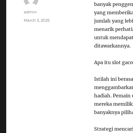
banyak penggema
Author
admin
yang memberikan
Posted
March 3, 2025
jumlah yang leb
on
menarik perhati
untuk mendapatk
ditawarkannya.
Apa itu slot gaco
Istilah ini bera
menggambarkan m
hadiah. Pemain
mereka memilik
banyaknya piliha
Strategi mencari