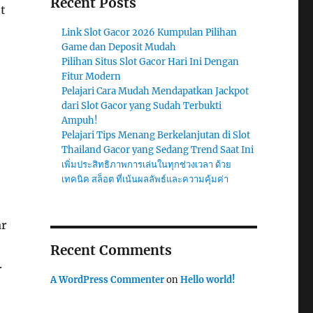
Recent Posts
t
Link Slot Gacor 2026 Kumpulan Pilihan
Game dan Deposit Mudah
Pilihan Situs Slot Gacor Hari Ini Dengan
Fitur Modern
Pelajari Cara Mudah Mendapatkan Jackpot
dari Slot Gacor yang Sudah Terbukti
Ampuh!
Pelajari Tips Menang Berkelanjutan di Slot
Thailand Gacor yang Sedang Trend Saat Ini
เพิ่มประสิทธิภาพการเล่นในทุกช่วงเวลา ด้วย
เทคนิค สล็อต ที่เน้นผลลัพธ์และความคุ้มค่า
ar
Recent Comments
.
A WordPress Commenter
on
Hello world!