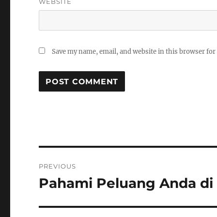
WEBSITE
Save my name, email, and website in this browser for
Post
PREVIOUS
navigation
Pahami Peluang Anda di
Previous
post: