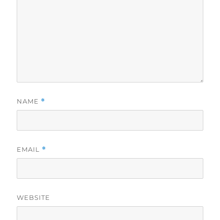
NAME
*
EMAIL
*
WEBSITE