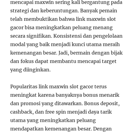
mencapai maxwin sering kali bergantung pada
strategi dan keberuntungan. Banyak pemain
telah membuktikan bahwa link maxwin slot
gacor bisa meningkatkan peluang menang
secara signifikan. Konsistensi dan pengelolaan
modal yang baik menjadi kunci utama meraih
kemenangan besar. Jadi, bermain dengan bijak
dan fokus dapat membantu mencapai target
yang diinginkan.
Popularitas link maxwin slot gacor terus
meningkat karena banyaknya bonus menarik
dan promosi yang ditawarkan. Bonus deposit,
cashback, dan free spin menjadi daya tarik
utama yang meningkatkan peluang
mendapatkan kemenangan besar. Dengan