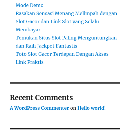
Mode Demo
Rasakan Sensasi Menang Melimpah dengan
Slot Gacor dan Link Slot yang Selalu
Membayar
Temukan Situs Slot Paling Menguntungkan
dan Raih Jackpot Fantastis
Toto Slot Gacor Terdepan Dengan Akses
Link Praktis
Recent Comments
A WordPress Commenter
on
Hello world!