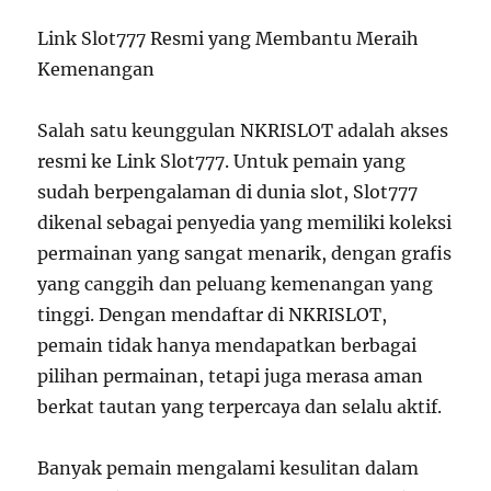
Link Slot777 Resmi yang Membantu Meraih
Kemenangan
Salah satu keunggulan NKRISLOT adalah akses
resmi ke Link Slot777. Untuk pemain yang
sudah berpengalaman di dunia slot, Slot777
dikenal sebagai penyedia yang memiliki koleksi
permainan yang sangat menarik, dengan grafis
yang canggih dan peluang kemenangan yang
tinggi. Dengan mendaftar di NKRISLOT,
pemain tidak hanya mendapatkan berbagai
pilihan permainan, tetapi juga merasa aman
berkat tautan yang terpercaya dan selalu aktif.
Banyak pemain mengalami kesulitan dalam