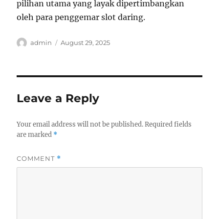
pilihan utama yang layak dipertimbangkan
oleh para penggemar slot daring.
Author
Posted
admin
August 29, 2025
on
Leave a Reply
Your email address will not be published.
Required fields
are marked
*
COMMENT
*