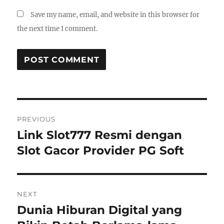
Save my name, email, and website in this browser for
the next time I comment.
Post
PREVIOUS
navigation
Link Slot777 Resmi dengan
Previous
post:
Slot Gacor Provider PG Soft
NEXT
Dunia Hiburan Digital yang
Next
post: