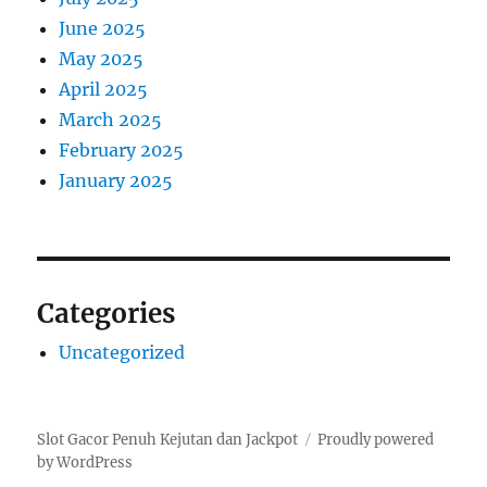
June 2025
May 2025
April 2025
March 2025
February 2025
January 2025
Categories
Uncategorized
Slot Gacor Penuh Kejutan dan Jackpot
Proudly powered
by WordPress