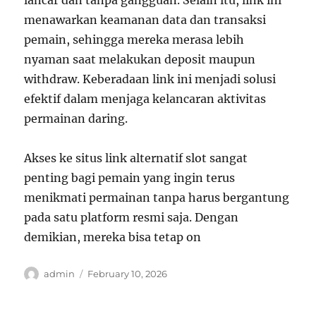
lancar dan tanpa gangguan. Selain itu, link ini
menawarkan keamanan data dan transaksi
pemain, sehingga mereka merasa lebih
nyaman saat melakukan deposit maupun
withdraw. Keberadaan link ini menjadi solusi
efektif dalam menjaga kelancaran aktivitas
permainan daring.
Akses ke situs link alternatif slot sangat
penting bagi pemain yang ingin terus
menikmati permainan tanpa harus bergantung
pada satu platform resmi saja. Dengan
demikian, mereka bisa tetap on
Author
Posted
admin
February 10, 2026
on