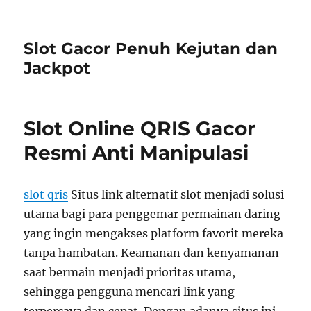
Slot Gacor Penuh Kejutan dan
Jackpot
Slot Online QRIS Gacor
Resmi Anti Manipulasi
slot qris
Situs link alternatif slot menjadi solusi
utama bagi para penggemar permainan daring
yang ingin mengakses platform favorit mereka
tanpa hambatan. Keamanan dan kenyamanan
saat bermain menjadi prioritas utama,
sehingga pengguna mencari link yang