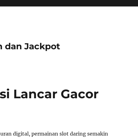
n dan Jackpot
si Lancar Gacor
uran digital, permainan slot daring semakin