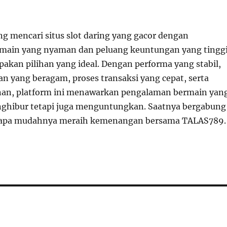
ng mencari situs slot daring yang gacor dengan
main yang nyaman dan peluang keuntungan yang tinggi
kan pilihan yang ideal. Dengan performa yang stabil,
an yang beragam, proses transaksi yang cepat, serta
an, platform ini menawarkan pengalaman bermain yan
nghibur tetapi juga menguntungkan. Saatnya bergabung
tapa mudahnya meraih kemenangan bersama TALAS789.