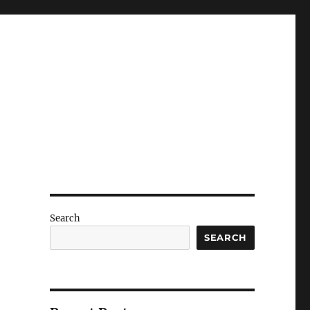
Search
SEARCH