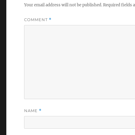
Your email address will not be published.
Required fields
COMMENT
*
NAME
*