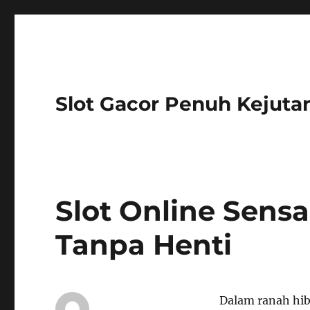
Slot Gacor Penuh Kejuta
Slot Online Sensa
Tanpa Henti
Dalam ranah hib