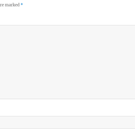
 are marked
*