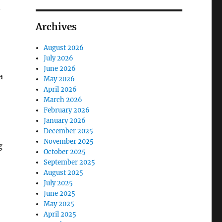
n
Archives
August 2026
July 2026
June 2026
a
May 2026
April 2026
March 2026
February 2026
January 2026
December 2025
November 2025
g
October 2025
September 2025
August 2025
July 2025
June 2025
May 2025
April 2025