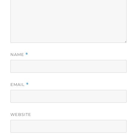
NAME
*
EMAIL
*
WEBSITE