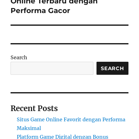
Online Terbaru dengan
Performa Gacor
Search
SEARCH
Recent Posts
Situs Game Online Favorit dengan Performa
Maksimal
Platform Game Digital dengan Bonus