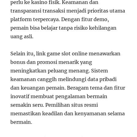
perlu ke kasino fisik. Keamanan dan
transparansi transaksi menjadi prioritas utama
platform terpercaya. Dengan fitur demo,
pemain bisa belajar tanpa risiko kehilangan
uang asli.
Selain itu, link game slot online menawarkan
bonus dan promosi menarik yang
meningkatkan peluang menang. Sistem
keamanan canggih melindungi data pribadi
dan keuangan pemain. Beragam tema dan fitur
inovatif membuat pengalaman bermain
semakin seru. Pemilihan situs resmi
memastikan keadilan dan kenyamanan selama
bermain.