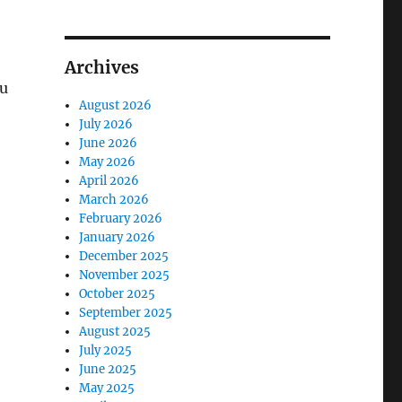
Archives
tu
August 2026
July 2026
June 2026
May 2026
April 2026
March 2026
February 2026
January 2026
December 2025
November 2025
October 2025
September 2025
August 2025
July 2025
June 2025
May 2025