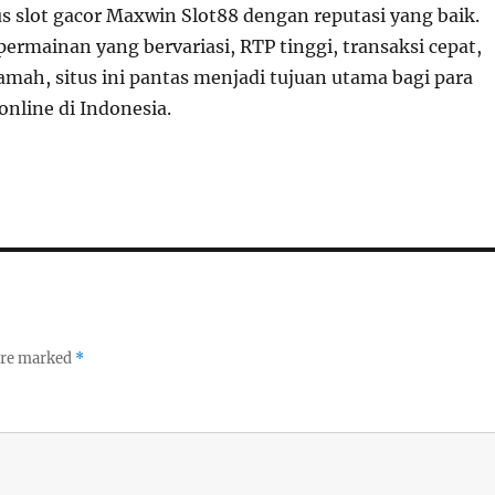
s slot gacor Maxwin Slot88 dengan reputasi yang baik.
ermainan yang bervariasi, RTP tinggi, transaksi cepat,
amah, situs ini pantas menjadi tujuan utama bagi para
nline di Indonesia.
 are marked
*