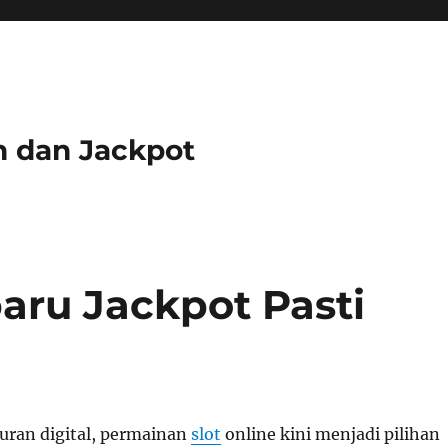
n dan Jackpot
aru Jackpot Pasti
uran digital, permainan
slot
online kini menjadi pilihan