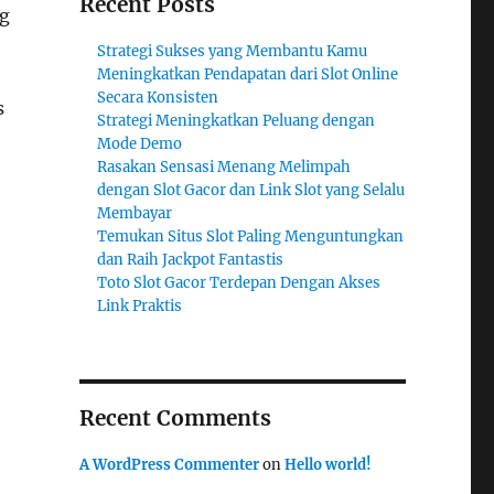
Recent Posts
ng
Strategi Sukses yang Membantu Kamu
Meningkatkan Pendapatan dari Slot Online
Secara Konsisten
s
Strategi Meningkatkan Peluang dengan
Mode Demo
Rasakan Sensasi Menang Melimpah
dengan Slot Gacor dan Link Slot yang Selalu
Membayar
Temukan Situs Slot Paling Menguntungkan
dan Raih Jackpot Fantastis
Toto Slot Gacor Terdepan Dengan Akses
Link Praktis
Recent Comments
A WordPress Commenter
on
Hello world!