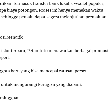
rikan, termasuk transfer bank lokal, e-wallet populer,
npa biaya potongan. Proses ini hanya memakan waktu
 sehingga pemain dapat segera melanjutkan permainan
osi Menarik
di slot terbaru, Petanitoto menawarkan berbagai promos
perti:
gota baru yang bisa mencapai ratusan persen.
 untuk mengurangi kerugian yang dialami.
 mingguan.