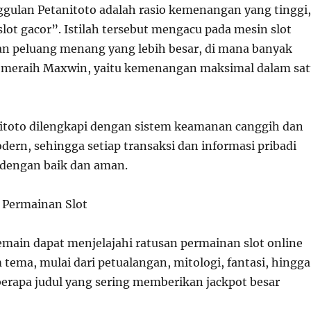
ggulan Petanitoto adalah rasio kemenangan yang tinggi,
slot gacor”. Istilah tersebut mengacu pada mesin slot
n peluang menang yang lebih besar, di mana banyak
l meraih Maxwin, yaitu kemenangan maksimal dalam sa
anitoto dilengkapi dengan sistem keamanan canggih dan
dern, sehingga setiap transaksi dan informasi pribadi
 dengan baik dan aman.
n Permainan Slot
pemain dapat menjelajahi ratusan permainan slot online
tema, mulai dari petualangan, mitologi, fantasi, hingga
berapa judul yang sering memberikan jackpot besar