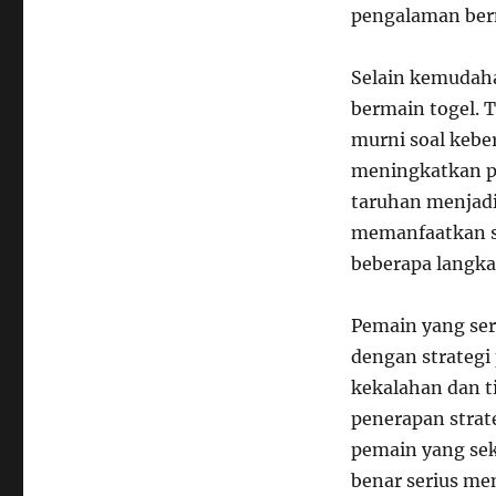
pengalaman berm
Selain kemudaha
bermain togel. 
murni soal kebe
meningkatkan p
taruhan menjadi
memanfaatkan st
beberapa langka
Pemain yang se
dengan strategi
kekalahan dan t
penerapan strat
pemain yang se
benar serius me