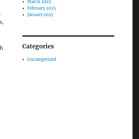
March 2025
February 2025
.
January 2025
s,
Categories
ih
Uncategorized