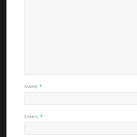
NAME
*
EMAIL
*