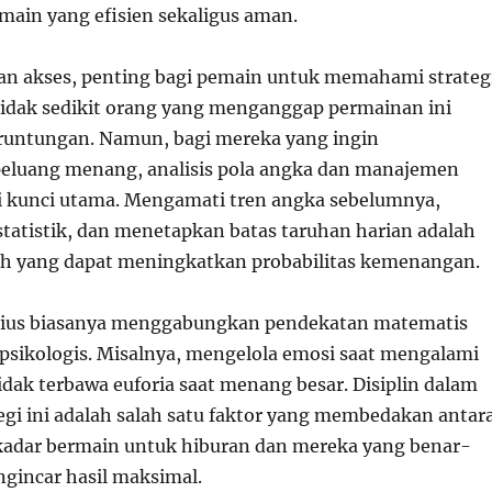
ain yang efisien sekaligus aman.
n akses, penting bagi pemain untuk memahami strateg
Tidak sedikit orang yang menganggap permainan ini
runtungan. Namun, bagi mereka yang ingin
eluang menang, analisis pola angka dan manajemen
 kunci utama. Mengamati tren angka sebelumnya,
atistik, dan menetapkan batas taruhan harian adalah
h yang dapat meningkatkan probabilitas kemenangan.
rius biasanya menggabungkan pendekatan matematis
 psikologis. Misalnya, mengelola emosi saat mengalami
idak terbawa euforia saat menang besar. Disiplin dalam
egi ini adalah salah satu faktor yang membedakan antar
kadar bermain untuk hiburan dan mereka yang benar-
ngincar hasil maksimal.