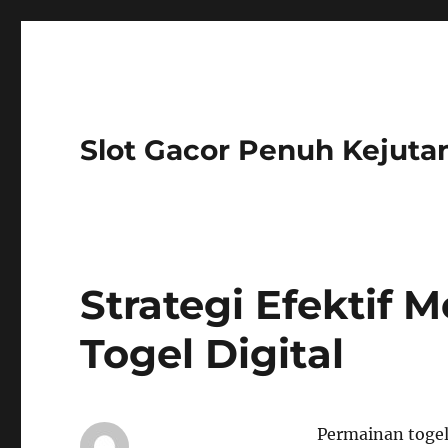
Slot Gacor Penuh Kejuta
Strategi Efektif
Togel Digital
Permainan togel