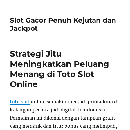
Slot Gacor Penuh Kejutan dan
Jackpot
Strategi Jitu
Meningkatkan Peluang
Menang di Toto Slot
Online
toto slot
online semakin menjadi primadona di
kalangan pecinta judi digital di Indonesia.
Permainan ini dikenal dengan tampilan grafis
yang menarik dan fitur bonus yang melimpah,