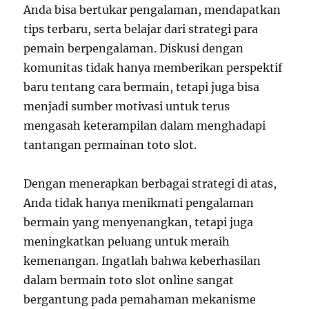
Anda bisa bertukar pengalaman, mendapatkan
tips terbaru, serta belajar dari strategi para
pemain berpengalaman. Diskusi dengan
komunitas tidak hanya memberikan perspektif
baru tentang cara bermain, tetapi juga bisa
menjadi sumber motivasi untuk terus
mengasah keterampilan dalam menghadapi
tantangan permainan toto slot.
Dengan menerapkan berbagai strategi di atas,
Anda tidak hanya menikmati pengalaman
bermain yang menyenangkan, tetapi juga
meningkatkan peluang untuk meraih
kemenangan. Ingatlah bahwa keberhasilan
dalam bermain toto slot online sangat
bergantung pada pemahaman mekanisme