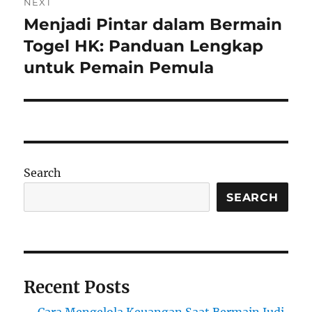
NEXT
Menjadi Pintar dalam Bermain
Next
post:
Togel HK: Panduan Lengkap
untuk Pemain Pemula
Search
SEARCH
Recent Posts