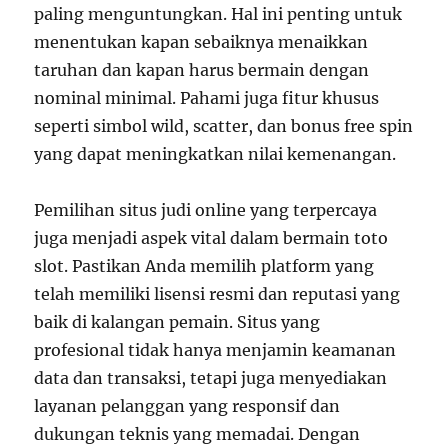
paling menguntungkan. Hal ini penting untuk
menentukan kapan sebaiknya menaikkan
taruhan dan kapan harus bermain dengan
nominal minimal. Pahami juga fitur khusus
seperti simbol wild, scatter, dan bonus free spin
yang dapat meningkatkan nilai kemenangan.
Pemilihan situs judi online yang terpercaya
juga menjadi aspek vital dalam bermain toto
slot. Pastikan Anda memilih platform yang
telah memiliki lisensi resmi dan reputasi yang
baik di kalangan pemain. Situs yang
profesional tidak hanya menjamin keamanan
data dan transaksi, tetapi juga menyediakan
layanan pelanggan yang responsif dan
dukungan teknis yang memadai. Dengan