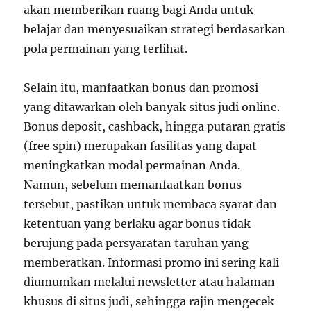
akan memberikan ruang bagi Anda untuk
belajar dan menyesuaikan strategi berdasarkan
pola permainan yang terlihat.
Selain itu, manfaatkan bonus dan promosi
yang ditawarkan oleh banyak situs judi online.
Bonus deposit, cashback, hingga putaran gratis
(free spin) merupakan fasilitas yang dapat
meningkatkan modal permainan Anda.
Namun, sebelum memanfaatkan bonus
tersebut, pastikan untuk membaca syarat dan
ketentuan yang berlaku agar bonus tidak
berujung pada persyaratan taruhan yang
memberatkan. Informasi promo ini sering kali
diumumkan melalui newsletter atau halaman
khusus di situs judi, sehingga rajin mengecek