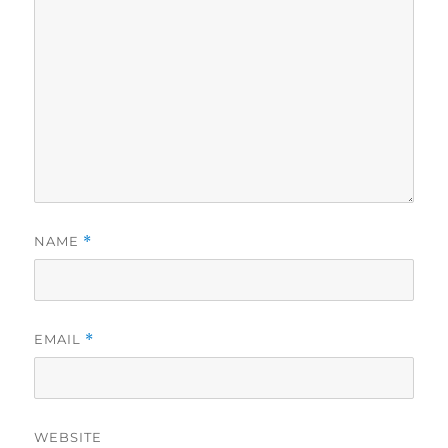
NAME
*
EMAIL
*
WEBSITE