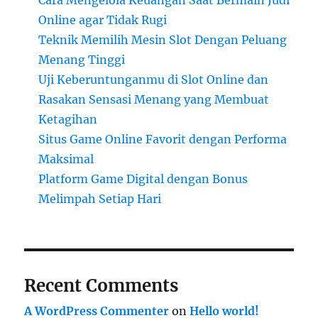
Cara Mengelola Keuangan Saat Bermain Judi
Online agar Tidak Rugi
Teknik Memilih Mesin Slot Dengan Peluang
Menang Tinggi
Uji Keberuntunganmu di Slot Online dan
Rasakan Sensasi Menang yang Membuat
Ketagihan
Situs Game Online Favorit dengan Performa
Maksimal
Platform Game Digital dengan Bonus
Melimpah Setiap Hari
Recent Comments
A WordPress Commenter
on
Hello world!