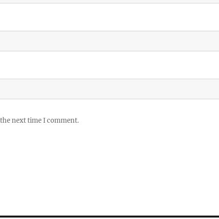
 the next time I comment.