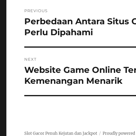
Post
PREVIOUS
navigation
Perbedaan Antara Situs G
Previous
post:
Perlu Dipahami
NEXT
Website Game Online Te
Next
post:
Kemenangan Menarik
Slot Gacor Penuh Kejutan dan Jackpot
Proudly powered