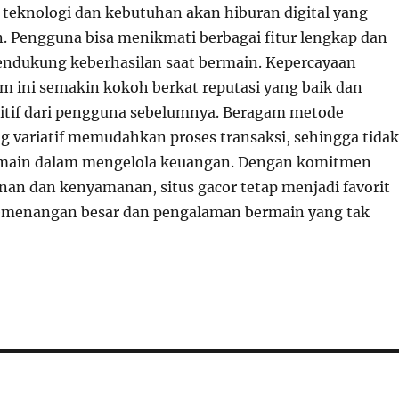
eknologi dan kebutuhan akan hiburan digital yang
Pengguna bisa menikmati berbagai fitur lengkap dan
endukung keberhasilan saat bermain. Kepercayaan
rm ini semakin kokoh berkat reputasi yang baik dan
itif dari pengguna sebelumnya. Beragam metode
 variatif memudahkan proses transaksi, sehingga tidak
main dalam mengelola keuangan. Dengan komitmen
an dan kenyamanan, situs gacor tetap menjadi favorit
emenangan besar dan pengalaman bermain yang tak