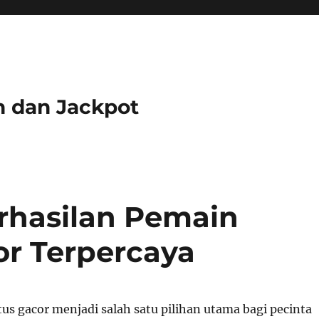
n dan Jackpot
rhasilan Pemain
or Terpercaya
tus gacor menjadi salah satu pilihan utama bagi pecinta