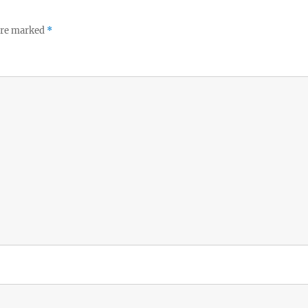
 are marked
*