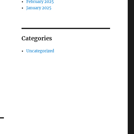
February 2025
January 2025
Categories
Uncategorized