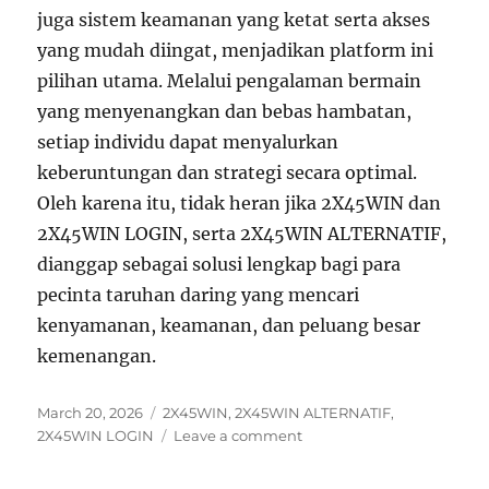
juga sistem keamanan yang ketat serta akses
yang mudah diingat, menjadikan platform ini
pilihan utama. Melalui pengalaman bermain
yang menyenangkan dan bebas hambatan,
setiap individu dapat menyalurkan
keberuntungan dan strategi secara optimal.
Oleh karena itu, tidak heran jika 2X45WIN dan
2X45WIN LOGIN, serta 2X45WIN ALTERNATIF,
dianggap sebagai solusi lengkap bagi para
pecinta taruhan daring yang mencari
kenyamanan, keamanan, dan peluang besar
kemenangan.
Posted
Tags
March 20, 2026
2X45WIN
,
2X45WIN ALTERNATIF
,
on
on
2X45WIN LOGIN
Leave a comment
Maksimalkan
Peluang