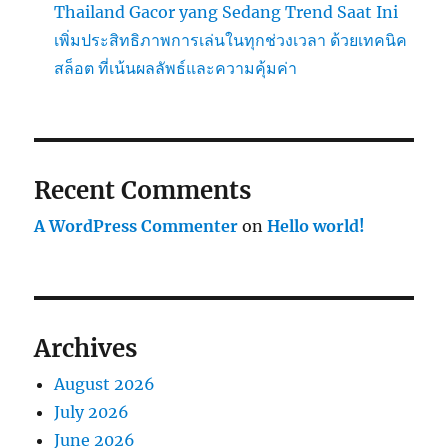
Thailand Gacor yang Sedang Trend Saat Ini
เพิ่มประสิทธิภาพการเล่นในทุกช่วงเวลา ด้วยเทคนิค
สล็อต ที่เน้นผลลัพธ์และความคุ้มค่า
Recent Comments
A WordPress Commenter
on
Hello world!
Archives
August 2026
July 2026
June 2026