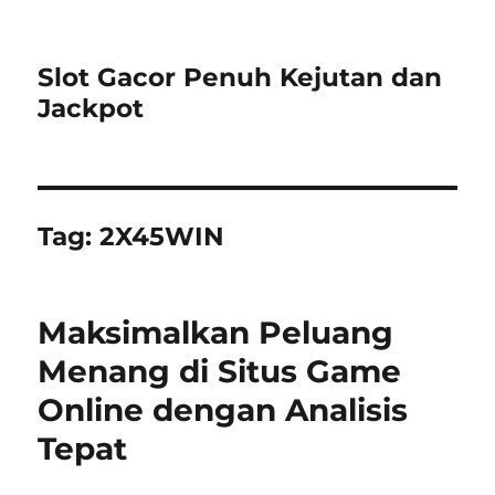
Slot Gacor Penuh Kejutan dan
Jackpot
Tag:
2X45WIN
Maksimalkan Peluang
Menang di Situs Game
Online dengan Analisis
Tepat