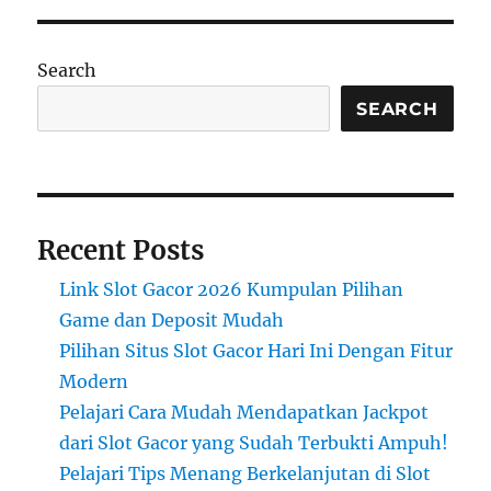
Menang
di
Situs
Search
Game
Online
SEARCH
dengan
Analisis
Tepat
Recent Posts
Link Slot Gacor 2026 Kumpulan Pilihan
Game dan Deposit Mudah
Pilihan Situs Slot Gacor Hari Ini Dengan Fitur
Modern
Pelajari Cara Mudah Mendapatkan Jackpot
dari Slot Gacor yang Sudah Terbukti Ampuh!
Pelajari Tips Menang Berkelanjutan di Slot