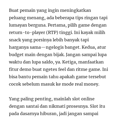
Buat pemain yang ingin meningkatkan
peluang menang, ada beberapa tips ringan tapi
lumayan berguna. Pertama, pilih game dengan
return-to-player (RTP) tinggi. Ini kayak milih
snack yang porsinya lebih banyak tapi
harganya sama—ngelogis banget. Kedua, atur
budget main dengan bijak. Jangan sampai lupa
waktu dan lupa saldo, ya. Ketiga, manfaatkan
fitur demo buat ngetes feel dan ritme game. Ini
bisa bantu pemain tahu apakah game tersebut
cocok sebelum masuk ke mode real money.
Yang paling penting, mainlah slot online
dengan santai dan nikmati prosesnya. Slot itu
pada dasarnya hiburan, jadi jangan sampai