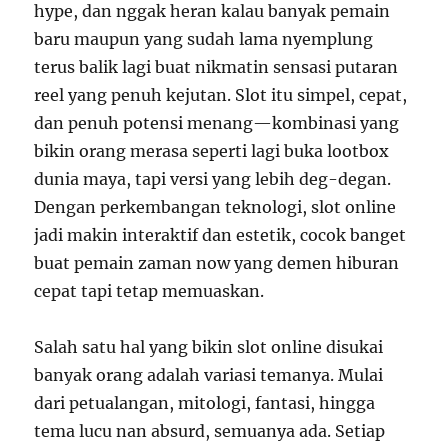
hype, dan nggak heran kalau banyak pemain
baru maupun yang sudah lama nyemplung
terus balik lagi buat nikmatin sensasi putaran
reel yang penuh kejutan. Slot itu simpel, cepat,
dan penuh potensi menang—kombinasi yang
bikin orang merasa seperti lagi buka lootbox
dunia maya, tapi versi yang lebih deg-degan.
Dengan perkembangan teknologi, slot online
jadi makin interaktif dan estetik, cocok banget
buat pemain zaman now yang demen hiburan
cepat tapi tetap memuaskan.
Salah satu hal yang bikin slot online disukai
banyak orang adalah variasi temanya. Mulai
dari petualangan, mitologi, fantasi, hingga
tema lucu nan absurd, semuanya ada. Setiap