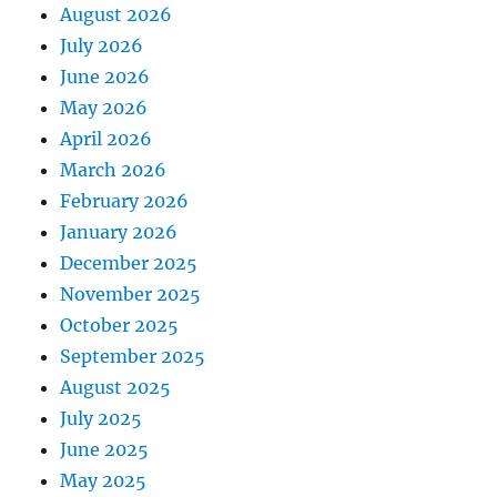
August 2026
July 2026
June 2026
May 2026
April 2026
March 2026
February 2026
January 2026
December 2025
November 2025
October 2025
September 2025
August 2025
July 2025
June 2025
May 2025