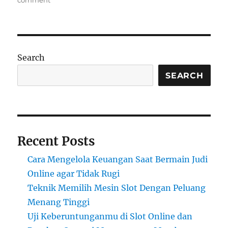
comment
Putaran
Seru
yang
Bikin
Nagih
Search
di
Dunia
SEARCH
Slot
Online
Recent Posts
Cara Mengelola Keuangan Saat Bermain Judi
Online agar Tidak Rugi
Teknik Memilih Mesin Slot Dengan Peluang
Menang Tinggi
Uji Keberuntunganmu di Slot Online dan