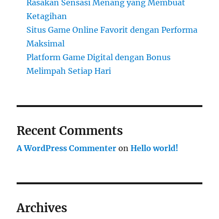
Rasakan Sensasi Menang yang Membuat
Ketagihan
Situs Game Online Favorit dengan Performa
Maksimal
Platform Game Digital dengan Bonus
Melimpah Setiap Hari
Recent Comments
A WordPress Commenter
on
Hello world!
Archives