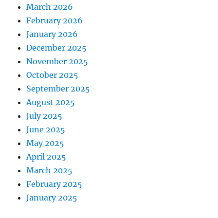
March 2026
February 2026
January 2026
December 2025
November 2025
October 2025
September 2025
August 2025
July 2025
June 2025
May 2025
April 2025
March 2025
February 2025
January 2025