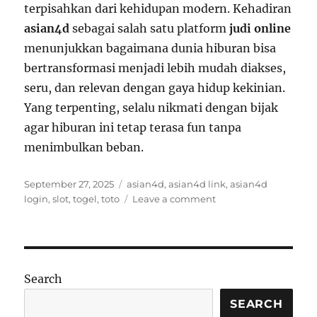
terpisahkan dari kehidupan modern. Kehadiran
asian4d
sebagai salah satu platform
judi online
menunjukkan bagaimana dunia hiburan bisa
bertransformasi menjadi lebih mudah diakses,
seru, dan relevan dengan gaya hidup kekinian.
Yang terpenting, selalu nikmati dengan bijak
agar hiburan ini tetap terasa fun tanpa
menimbulkan beban.
Posted
Tags
September 27, 2025
asian4d
,
asian4d link
,
asian4d
on
on
login
,
slot
,
togel
,
toto
Leave a comment
Menemukan
Serunya
Hiburan
Digital
di
Search
Era
Modern
SEARCH