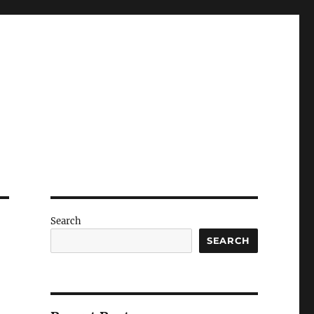
Search
SEARCH