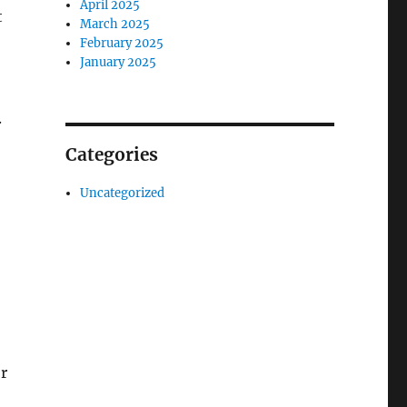
April 2025
t
March 2025
February 2025
January 2025
.
Categories
Uncategorized
r