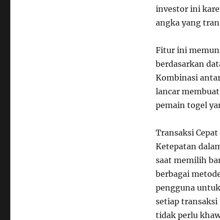
investor ini kar
angka yang tran
Fitur ini memu
berdasarkan da
Kombinasi anta
lancar membuat 
pemain togel y
Transaksi Cepa
Ketepatan dalam
saat memilih ba
berbagai metod
pengguna untuk
setiap transaksi
tidak perlu kha