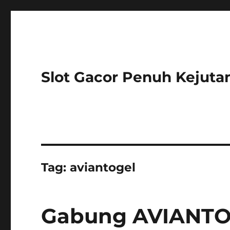
Slot Gacor Penuh Kejuta
Tag:
aviantogel
Gabung AVIANTO