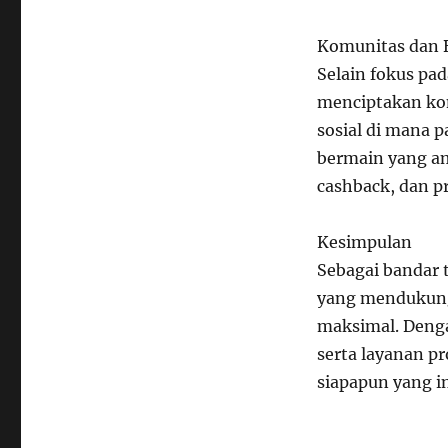
Komunitas dan 
Selain fokus p
menciptakan kom
sosial di mana p
bermain yang a
cashback, dan 
Kesimpulan
Sebagai bandar
yang mendukung 
maksimal. Denga
serta layanan p
siapapun yang i