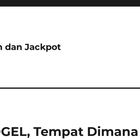
n dan Jackpot
GEL, Tempat Dimana