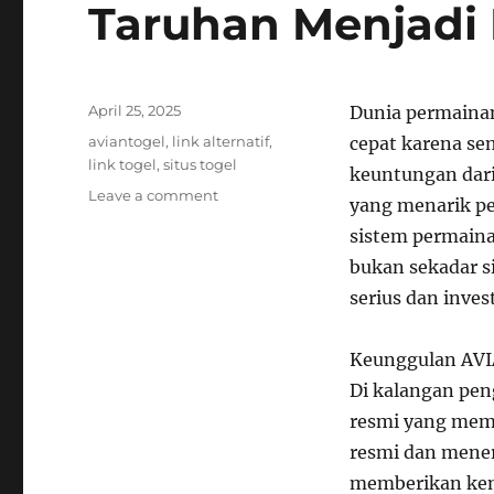
Taruhan Menjadi 
Posted
April 25, 2025
Dunia permaina
on
Tags
aviantogel
,
link alternatif
,
cepat karena se
link togel
,
situs togel
keuntungan dari
on
Leave a comment
yang menarik pe
Gabung
sistem permaina
AVIANTOGEL,
Tempat
bukan sekadar s
Dimana
serius dan inve
Taruhan
Menjadi
Rencana
Keunggulan AVI
Bisnis
Di kalangan pen
resmi yang memi
resmi dan mener
memberikan ken