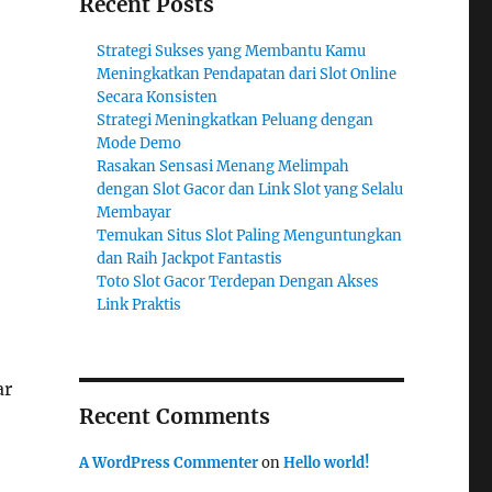
Recent Posts
Strategi Sukses yang Membantu Kamu
Meningkatkan Pendapatan dari Slot Online
Secara Konsisten
Strategi Meningkatkan Peluang dengan
Mode Demo
Rasakan Sensasi Menang Melimpah
dengan Slot Gacor dan Link Slot yang Selalu
Membayar
Temukan Situs Slot Paling Menguntungkan
dan Raih Jackpot Fantastis
Toto Slot Gacor Terdepan Dengan Akses
Link Praktis
ar
Recent Comments
A WordPress Commenter
on
Hello world!