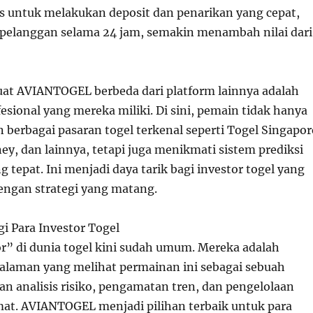
s untuk melakukan deposit dan penarikan yang cepat,
 pelanggan selama 24 jam, semakin menambah nilai dari
t AVIANTOGEL berbeda dari platform lainnya adalah
sional yang mereka miliki. Di sini, pemain tidak hanya
berbagai pasaran togel terkenal seperti Togel Singapor
y, dan lainnya, tetapi juga menikmati sistem prediksi
ng tepat. Ini menjadi daya tarik bagi investor togel yang
engan strategi yang matang.
i Para Investor Togel
r” di dunia togel kini sudah umum. Mereka adalah
laman yang melihat permainan ini sebagai sebuah
n analisis risiko, pengamatan tren, dan pengelolaan
at. AVIANTOGEL menjadi pilihan terbaik untuk para