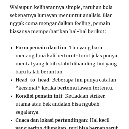
Walaupun kelihatannya simple, taruhan bola
sebenarnya lumayan menuntut analisis. Biar
nggak cuma mengandalkan feeling, pemain
biasanya memperhatikan hal-hal berikut:
Form pemain dan tim
: Tim yang baru
menang lima kali berturut-turut jelas punya
mental yang lebih stabil dibanding tim yang
baru kalah beruntun.
Head-to-head
: Beberapa tim punya catatan
“keramat” ketika bertemu lawan tertentu.
Kondisi pemain inti
: Ketiadaan striker
utama atau bek andalan bisa ngubah
segalanya.
Cuaca dan lokasi pertandingan
: Hal kecil
yang sering dilupakan, tapi bisa berpengaruh