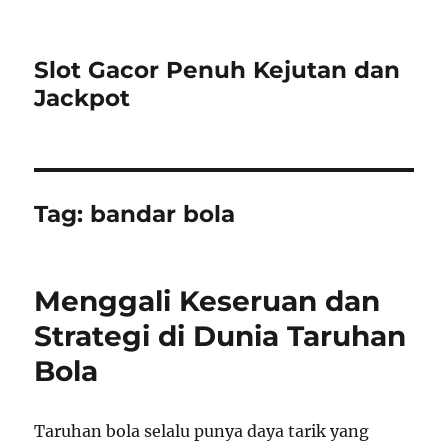
Slot Gacor Penuh Kejutan dan
Jackpot
Tag:
bandar bola
Menggali Keseruan dan
Strategi di Dunia Taruhan
Bola
Taruhan bola selalu punya daya tarik yang