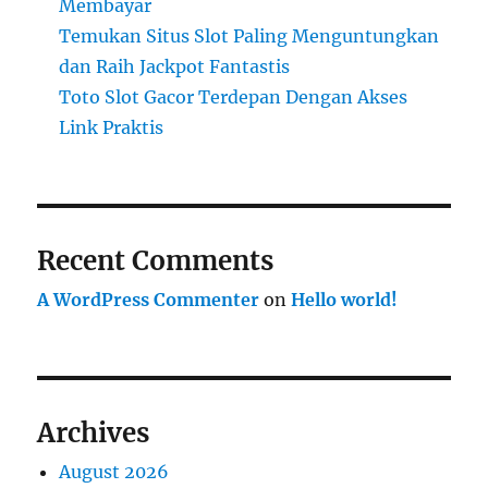
Membayar
Temukan Situs Slot Paling Menguntungkan
dan Raih Jackpot Fantastis
Toto Slot Gacor Terdepan Dengan Akses
Link Praktis
Recent Comments
A WordPress Commenter
on
Hello world!
Archives
August 2026