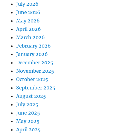
July 2026
June 2026
May 2026
April 2026
March 2026
February 2026
January 2026
December 2025
November 2025
October 2025
September 2025
August 2025
July 2025
June 2025
May 2025
April 2025