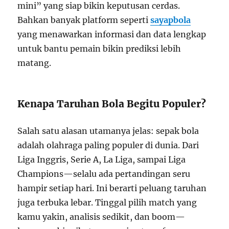
mini” yang siap bikin keputusan cerdas.
Bahkan banyak platform seperti
sayapbola
yang menawarkan informasi dan data lengkap
untuk bantu pemain bikin prediksi lebih
matang.
Kenapa Taruhan Bola Begitu Populer?
Salah satu alasan utamanya jelas: sepak bola
adalah olahraga paling populer di dunia. Dari
Liga Inggris, Serie A, La Liga, sampai Liga
Champions—selalu ada pertandingan seru
hampir setiap hari. Ini berarti peluang taruhan
juga terbuka lebar. Tinggal pilih match yang
kamu yakin, analisis sedikit, dan boom—