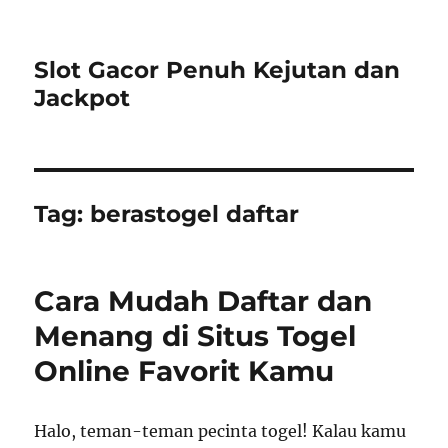
Slot Gacor Penuh Kejutan dan
Jackpot
Tag:
berastogel daftar
Cara Mudah Daftar dan
Menang di Situs Togel
Online Favorit Kamu
Halo, teman-teman pecinta togel! Kalau kamu