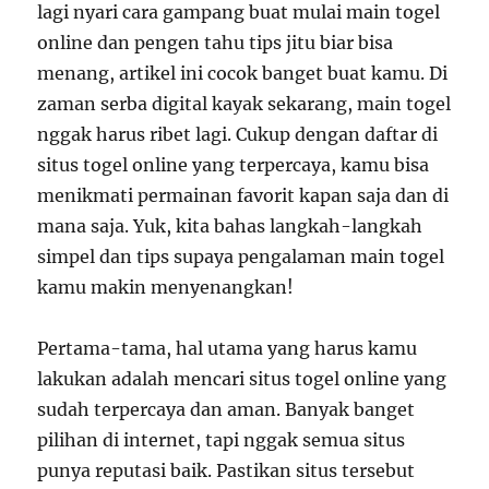
lagi nyari cara gampang buat mulai main togel
online dan pengen tahu tips jitu biar bisa
menang, artikel ini cocok banget buat kamu. Di
zaman serba digital kayak sekarang, main togel
nggak harus ribet lagi. Cukup dengan daftar di
situs togel online yang terpercaya, kamu bisa
menikmati permainan favorit kapan saja dan di
mana saja. Yuk, kita bahas langkah-langkah
simpel dan tips supaya pengalaman main togel
kamu makin menyenangkan!
Pertama-tama, hal utama yang harus kamu
lakukan adalah mencari situs togel online yang
sudah terpercaya dan aman. Banyak banget
pilihan di internet, tapi nggak semua situs
punya reputasi baik. Pastikan situs tersebut