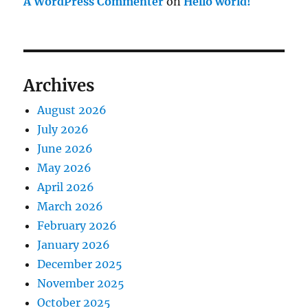
A WordPress Commenter
on
Hello world!
Archives
August 2026
July 2026
June 2026
May 2026
April 2026
March 2026
February 2026
January 2026
December 2025
November 2025
October 2025