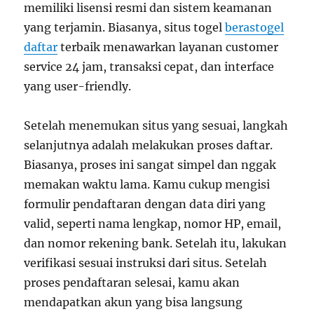
memiliki lisensi resmi dan sistem keamanan
yang terjamin. Biasanya, situs togel
berastogel
daftar
terbaik menawarkan layanan customer
service 24 jam, transaksi cepat, dan interface
yang user-friendly.
Setelah menemukan situs yang sesuai, langkah
selanjutnya adalah melakukan proses daftar.
Biasanya, proses ini sangat simpel dan nggak
memakan waktu lama. Kamu cukup mengisi
formulir pendaftaran dengan data diri yang
valid, seperti nama lengkap, nomor HP, email,
dan nomor rekening bank. Setelah itu, lakukan
verifikasi sesuai instruksi dari situs. Setelah
proses pendaftaran selesai, kamu akan
mendapatkan akun yang bisa langsung