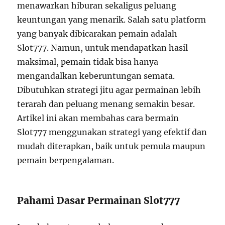
menawarkan hiburan sekaligus peluang
keuntungan yang menarik. Salah satu platform
yang banyak dibicarakan pemain adalah
Slot777. Namun, untuk mendapatkan hasil
maksimal, pemain tidak bisa hanya
mengandalkan keberuntungan semata.
Dibutuhkan strategi jitu agar permainan lebih
terarah dan peluang menang semakin besar.
Artikel ini akan membahas cara bermain
Slot777 menggunakan strategi yang efektif dan
mudah diterapkan, baik untuk pemula maupun
pemain berpengalaman.
Pahami Dasar Permainan Slot777