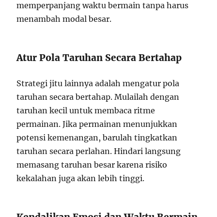
memperpanjang waktu bermain tanpa harus
menambah modal besar.
Atur Pola Taruhan Secara Bertahap
Strategi jitu lainnya adalah mengatur pola
taruhan secara bertahap. Mulailah dengan
taruhan kecil untuk membaca ritme
permainan. Jika permainan menunjukkan
potensi kemenangan, barulah tingkatkan
taruhan secara perlahan. Hindari langsung
memasang taruhan besar karena risiko
kekalahan juga akan lebih tinggi.