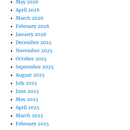
May 2026
April 2026
March 2026
February 2026
January 2026
December 2025
November 2025
October 2025
September 2025
August 2025
July 2025
June 2025
May 2025
April 2025
March 2025
February 2025