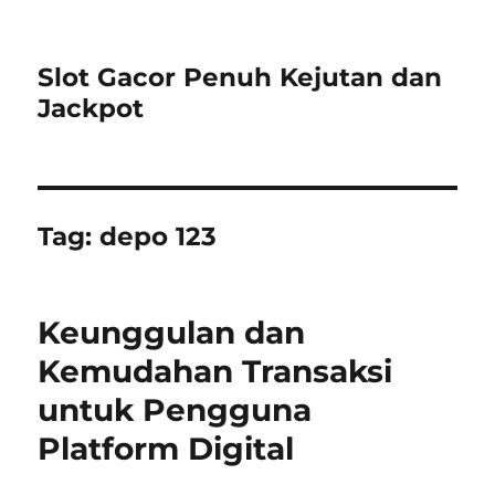
Slot Gacor Penuh Kejutan dan
Jackpot
Tag:
depo 123
Keunggulan dan
Kemudahan Transaksi
untuk Pengguna
Platform Digital