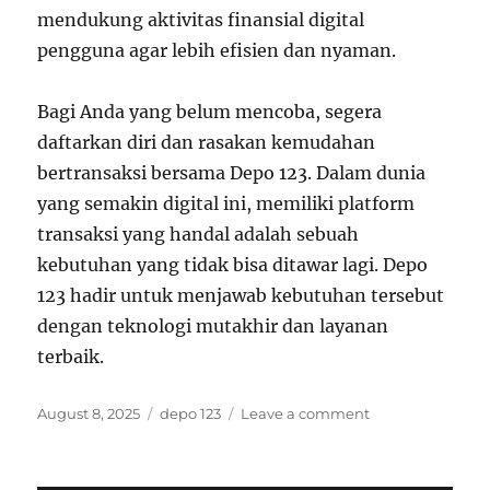
mendukung aktivitas finansial digital
pengguna agar lebih efisien dan nyaman.
Bagi Anda yang belum mencoba, segera
daftarkan diri dan rasakan kemudahan
bertransaksi bersama Depo 123. Dalam dunia
yang semakin digital ini, memiliki platform
transaksi yang handal adalah sebuah
kebutuhan yang tidak bisa ditawar lagi. Depo
123 hadir untuk menjawab kebutuhan tersebut
dengan teknologi mutakhir dan layanan
terbaik.
Posted
Tags
on
August 8, 2025
depo 123
Leave a comment
on
Keunggulan
dan
Kemudahan