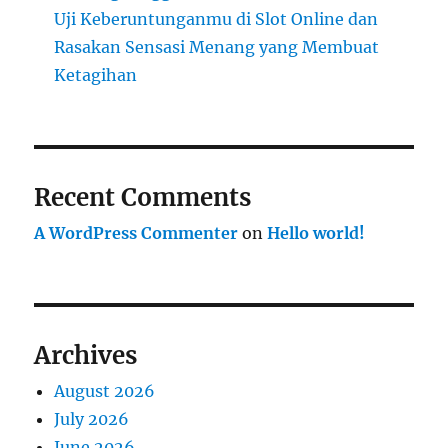
Uji Keberuntunganmu di Slot Online dan
Rasakan Sensasi Menang yang Membuat
Ketagihan
Recent Comments
A WordPress Commenter
on
Hello world!
Archives
August 2026
July 2026
June 2026