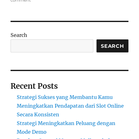
comment
Sensasi
Seru
Permainan
Togel
Online
Search
yang
Praktis
SEARCH
dan
Penuh
Peluang
Recent Posts
Strategi Sukses yang Membantu Kamu
Meningkatkan Pendapatan dari Slot Online
Secara Konsisten
Strategi Meningkatkan Peluang dengan
Mode Demo