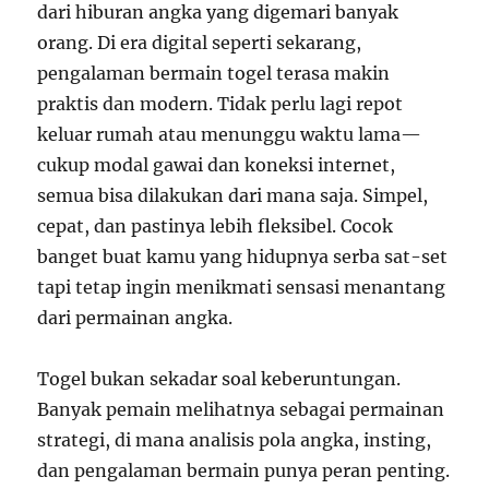
dari hiburan angka yang digemari banyak
orang. Di era digital seperti sekarang,
pengalaman bermain togel terasa makin
praktis dan modern. Tidak perlu lagi repot
keluar rumah atau menunggu waktu lama—
cukup modal gawai dan koneksi internet,
semua bisa dilakukan dari mana saja. Simpel,
cepat, dan pastinya lebih fleksibel. Cocok
banget buat kamu yang hidupnya serba sat-set
tapi tetap ingin menikmati sensasi menantang
dari permainan angka.
Togel bukan sekadar soal keberuntungan.
Banyak pemain melihatnya sebagai permainan
strategi, di mana analisis pola angka, insting,
dan pengalaman bermain punya peran penting.