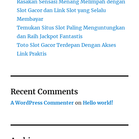
Rasakan Sensasi Menang Melimpah dengan
Slot Gacor dan Link Slot yang Selalu
Membayar
Temukan Situs Slot Paling Menguntungkan
dan Raih Jackpot Fantastis
Toto Slot Gacor Terdepan Dengan Akses
Link Praktis
Recent Comments
A WordPress Commenter
on
Hello world!