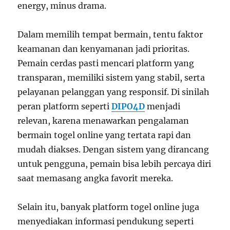
energy, minus drama.
Dalam memilih tempat bermain, tentu faktor
keamanan dan kenyamanan jadi prioritas.
Pemain cerdas pasti mencari platform yang
transparan, memiliki sistem yang stabil, serta
pelayanan pelanggan yang responsif. Di sinilah
peran platform seperti
DIPO4D
menjadi
relevan, karena menawarkan pengalaman
bermain togel online yang tertata rapi dan
mudah diakses. Dengan sistem yang dirancang
untuk pengguna, pemain bisa lebih percaya diri
saat memasang angka favorit mereka.
Selain itu, banyak platform togel online juga
menyediakan informasi pendukung seperti