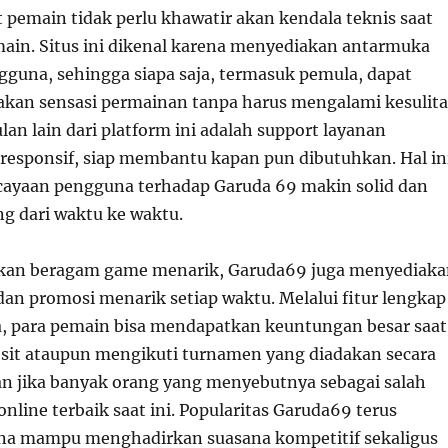
pemain tidak perlu khawatir akan kendala teknis saat
main. Situs ini dikenal karena menyediakan antarmuka
guna, sehingga siapa saja, termasuk pemula, dapat
kan sensasi permainan tanpa harus mengalami kesulit
lan lain dari platform ini adalah support layanan
responsif, siap membantu kapan pun dibutuhkan. Hal in
ayaan pengguna terhadap Garuda 69 makin solid dan
g dari waktu ke waktu.
kan beragam game menarik, Garuda69 juga menyediaka
dan promosi menarik setiap waktu. Melalui fitur lengkap
a, para pemain bisa mendapatkan keuntungan besar saat
it ataupun mengikuti turnamen yang diadakan secara
ran jika banyak orang yang menyebutnya sebagai salah
online terbaik saat ini. Popularitas Garuda69 terus
na mampu menghadirkan suasana kompetitif sekaligus