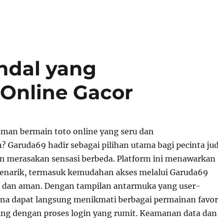
Andal yang
Online Gacor
man bermain toto online yang seru dan
Garuda69 hadir sebagai pilihan utama bagi pecinta jud
in merasakan sensasi berbeda. Platform ini menawarkan
enarik, termasuk kemudahan akses melalui Garuda69
t dan aman. Dengan tampilan antarmuka yang user-
una dapat langsung menikmati berbagai permainan favor
ing dengan proses login yang rumit. Keamanan data dan