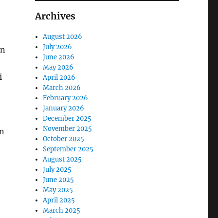
Archives
August 2026
July 2026
an
June 2026
May 2026
i
April 2026
March 2026
February 2026
January 2026
December 2025
November 2025
n
October 2025
September 2025
August 2025
July 2025
June 2025
May 2025
April 2025
March 2025