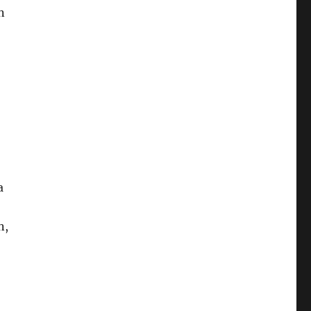
n
a
n,