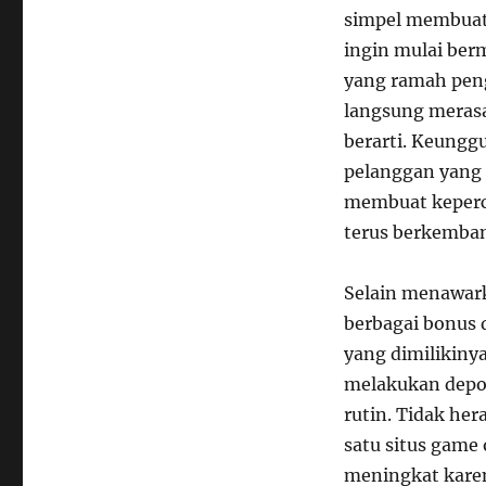
simpel membuat 
ingin mulai ber
yang ramah peng
langsung merasa
berarti. Keunggu
pelanggan yang 
membuat keperc
terus berkemban
Selain menawar
berbagai bonus 
yang dimilikiny
melakukan depos
rutin. Tidak he
satu situs game 
meningkat kare