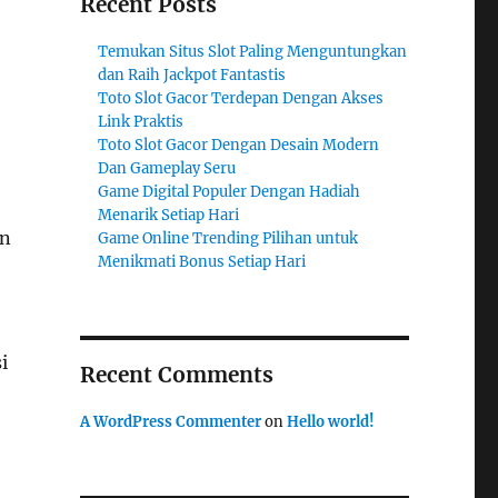
Recent Posts
Temukan Situs Slot Paling Menguntungkan
dan Raih Jackpot Fantastis
Toto Slot Gacor Terdepan Dengan Akses
Link Praktis
Toto Slot Gacor Dengan Desain Modern
Dan Gameplay Seru
Game Digital Populer Dengan Hadiah
Menarik Setiap Hari
an
Game Online Trending Pilihan untuk
Menikmati Bonus Setiap Hari
i
Recent Comments
A WordPress Commenter
on
Hello world!