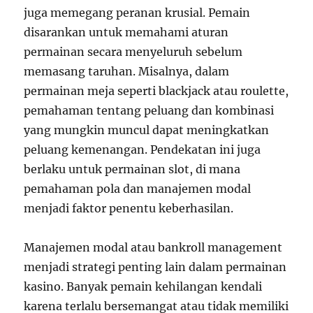
juga memegang peranan krusial. Pemain
disarankan untuk memahami aturan
permainan secara menyeluruh sebelum
memasang taruhan. Misalnya, dalam
permainan meja seperti blackjack atau roulette,
pemahaman tentang peluang dan kombinasi
yang mungkin muncul dapat meningkatkan
peluang kemenangan. Pendekatan ini juga
berlaku untuk permainan slot, di mana
pemahaman pola dan manajemen modal
menjadi faktor penentu keberhasilan.
Manajemen modal atau bankroll management
menjadi strategi penting lain dalam permainan
kasino. Banyak pemain kehilangan kendali
karena terlalu bersemangat atau tidak memiliki