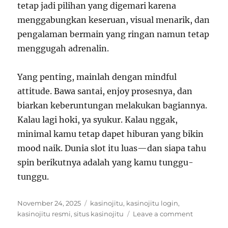
tetap jadi pilihan yang digemari karena
menggabungkan keseruan, visual menarik, dan
pengalaman bermain yang ringan namun tetap
menggugah adrenalin.
Yang penting, mainlah dengan mindful
attitude. Bawa santai, enjoy prosesnya, dan
biarkan keberuntungan melakukan bagiannya.
Kalau lagi hoki, ya syukur. Kalau nggak,
minimal kamu tetap dapet hiburan yang bikin
mood naik. Dunia slot itu luas—dan siapa tahu
spin berikutnya adalah yang kamu tunggu-
tunggu.
Posted
Tags
November 24, 2025
kasinojitu
,
kasinojitu login
,
on
on
kasinojitu resmi
,
situs kasinojitu
Leave a comment
Rahasia