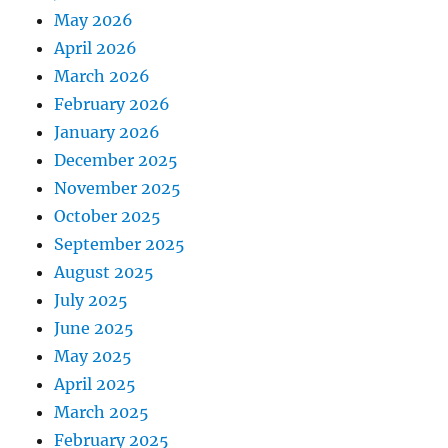
May 2026
April 2026
March 2026
February 2026
January 2026
December 2025
November 2025
October 2025
September 2025
August 2025
July 2025
June 2025
May 2025
April 2025
March 2025
February 2025