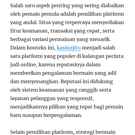
Salah satu aspek penting yang sering diabaikan
oleh pemain pemula adalah pemilihan platform
yang andal. Situs yang terpercaya menyediakan
fitur keamanan, transaksi yang cepat, serta
berbagai variasi permainan yang menarik.
Dalam konteks ini,
kasinojitu
menjadi salah
satu platform yang populer di kalangan pecinta
judi online, karena reputasinya dalam
memberikan pengalaman bermain yang adil
dan menyenangkan. Reputasi ini didukung
oleh sistem keamanan yang canggih serta
layanan pelanggan yang responsif,
menjadikannya pilihan yang tepat bagi pemain
baru maupun berpengalaman.
Selain pemilihan platform, strategi bermain