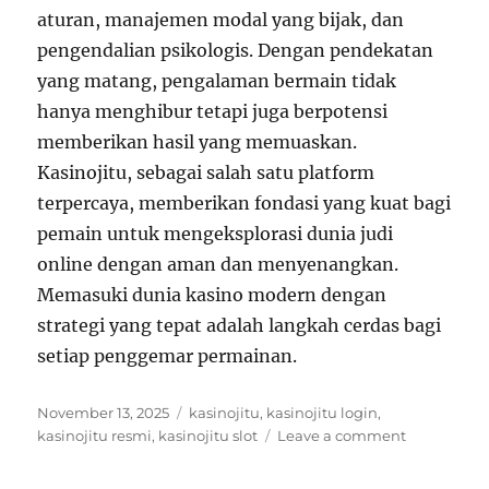
aturan, manajemen modal yang bijak, dan
pengendalian psikologis. Dengan pendekatan
yang matang, pengalaman bermain tidak
hanya menghibur tetapi juga berpotensi
memberikan hasil yang memuaskan.
Kasinojitu, sebagai salah satu platform
terpercaya, memberikan fondasi yang kuat bagi
pemain untuk mengeksplorasi dunia judi
online dengan aman dan menyenangkan.
Memasuki dunia kasino modern dengan
strategi yang tepat adalah langkah cerdas bagi
setiap penggemar permainan.
Posted
Tags
November 13, 2025
kasinojitu
,
kasinojitu login
,
on
on
kasinojitu resmi
,
kasinojitu slot
Leave a comment
Strategi
dan