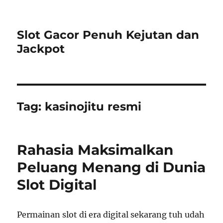
Slot Gacor Penuh Kejutan dan
Jackpot
Tag:
kasinojitu resmi
Rahasia Maksimalkan
Peluang Menang di Dunia
Slot Digital
Permainan slot di era digital sekarang tuh udah