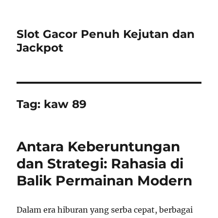
Slot Gacor Penuh Kejutan dan
Jackpot
Tag:
kaw 89
Antara Keberuntungan
dan Strategi: Rahasia di
Balik Permainan Modern
Dalam era hiburan yang serba cepat, berbagai