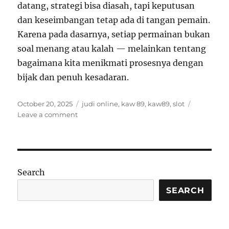
datang, strategi bisa diasah, tapi keputusan
dan keseimbangan tetap ada di tangan pemain.
Karena pada dasarnya, setiap permainan bukan
soal menang atau kalah — melainkan tentang
bagaimana kita menikmati prosesnya dengan
bijak dan penuh kesadaran.
Posted
Tags
October 20, 2025
judi online
,
kaw 89
,
kaw89
,
slot
on
on
Leave a comment
Antara
Keberuntungan
dan
Strategi:
Rahasia
Search
di
Balik
SEARCH
Permainan
Modern