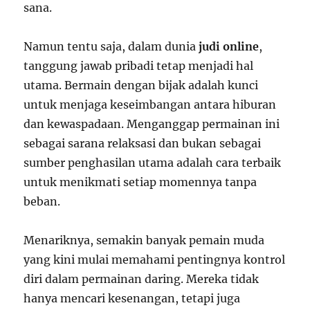
sana.
Namun tentu saja, dalam dunia
judi online
,
tanggung jawab pribadi tetap menjadi hal
utama. Bermain dengan bijak adalah kunci
untuk menjaga keseimbangan antara hiburan
dan kewaspadaan. Menganggap permainan ini
sebagai sarana relaksasi dan bukan sebagai
sumber penghasilan utama adalah cara terbaik
untuk menikmati setiap momennya tanpa
beban.
Menariknya, semakin banyak pemain muda
yang kini mulai memahami pentingnya kontrol
diri dalam permainan daring. Mereka tidak
hanya mencari kesenangan, tetapi juga