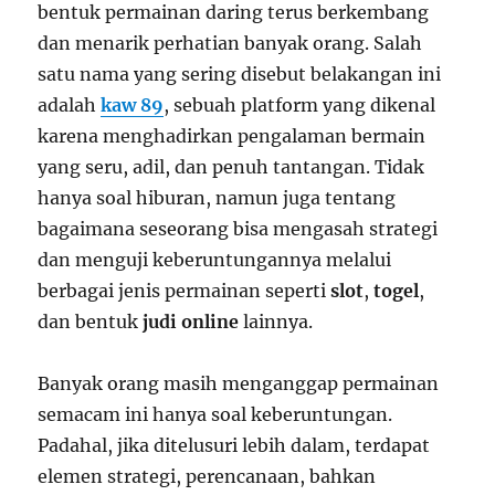
bentuk permainan daring terus berkembang
dan menarik perhatian banyak orang. Salah
satu nama yang sering disebut belakangan ini
adalah
kaw 89
, sebuah platform yang dikenal
karena menghadirkan pengalaman bermain
yang seru, adil, dan penuh tantangan. Tidak
hanya soal hiburan, namun juga tentang
bagaimana seseorang bisa mengasah strategi
dan menguji keberuntungannya melalui
berbagai jenis permainan seperti
slot
,
togel
,
dan bentuk
judi online
lainnya.
Banyak orang masih menganggap permainan
semacam ini hanya soal keberuntungan.
Padahal, jika ditelusuri lebih dalam, terdapat
elemen strategi, perencanaan, bahkan