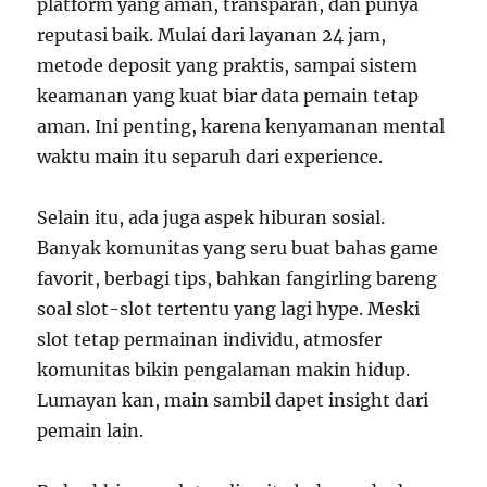
platform yang aman, transparan, dan punya
reputasi baik. Mulai dari layanan 24 jam,
metode deposit yang praktis, sampai sistem
keamanan yang kuat biar data pemain tetap
aman. Ini penting, karena kenyamanan mental
waktu main itu separuh dari experience.
Selain itu, ada juga aspek hiburan sosial.
Banyak komunitas yang seru buat bahas game
favorit, berbagi tips, bahkan fangirling bareng
soal slot-slot tertentu yang lagi hype. Meski
slot tetap permainan individu, atmosfer
komunitas bikin pengalaman makin hidup.
Lumayan kan, main sambil dapet insight dari
pemain lain.