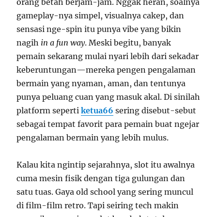
orang betah berjam-jam. Nggak heran, soalnya
gameplay-nya simpel, visualnya cakep, dan
sensasi nge-spin itu punya vibe yang bikin
nagih
in a fun way
. Meski begitu, banyak
pemain sekarang mulai nyari lebih dari sekadar
keberuntungan—mereka pengen pengalaman
bermain yang nyaman, aman, dan tentunya
punya peluang cuan yang masuk akal. Di sinilah
platform seperti
ketua66
sering disebut-sebut
sebagai tempat favorit para pemain buat ngejar
pengalaman bermain yang lebih mulus.
Kalau kita ngintip sejarahnya, slot itu awalnya
cuma mesin fisik dengan tiga gulungan dan
satu tuas. Gaya old school yang sering muncul
di film-film retro. Tapi seiring tech makin