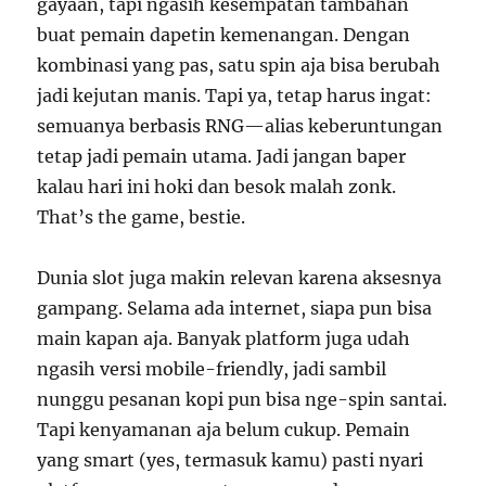
gayaan, tapi ngasih kesempatan tambahan
buat pemain dapetin kemenangan. Dengan
kombinasi yang pas, satu spin aja bisa berubah
jadi kejutan manis. Tapi ya, tetap harus ingat:
semuanya berbasis RNG—alias keberuntungan
tetap jadi pemain utama. Jadi jangan baper
kalau hari ini hoki dan besok malah zonk.
That’s the game, bestie.
Dunia slot juga makin relevan karena aksesnya
gampang. Selama ada internet, siapa pun bisa
main kapan aja. Banyak platform juga udah
ngasih versi mobile-friendly, jadi sambil
nunggu pesanan kopi pun bisa nge-spin santai.
Tapi kenyamanan aja belum cukup. Pemain
yang smart (yes, termasuk kamu) pasti nyari