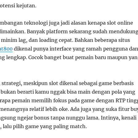
otensi kejutan.
embangan teknologi juga jadi alasan kenapa slot online
imainkan. Banyak platform sekarang sudah mendukun
 minim lag, dan loading cepat. Bahkan beberapa situs
at800
dikenal punya interface yang ramah pengguna da
ng lengkap. Cocok banget buat pemain baru maupun ya
strategi, meskipun slot dikenal sebagai game berbasis
bukan berarti kamu nggak bisa main dengan pola yang
berapa pemain memilih fokus pada game dengan RTP ting
enangnya relatif lebih oke. Ada juga yang suka fitur bu
angsung ngejar bonus tanpa nunggu lama. Intinya, kenali
 lalu pilih game yang paling match.