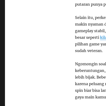
putaran punya p
Selain itu, perk
makin nyaman d
gameplay stabil,
besar seperti
kil
pilihan game ya
sudah veteran.
Ngomongin soal 
keberuntungan, 
lebih bijak. Be
karena peluang m
spin biar bisa l
gaya main kamu,