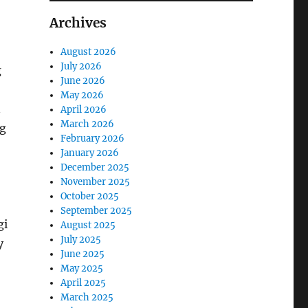
Archives
August 2026
July 2026
g
June 2026
May 2026
n
April 2026
March 2026
ng
February 2026
January 2026
December 2025
November 2025
October 2025
September 2025
gi
August 2025
July 2025
y
June 2025
May 2025
April 2025
March 2025