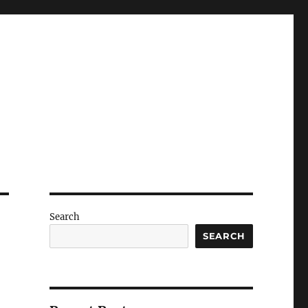
Search
SEARCH