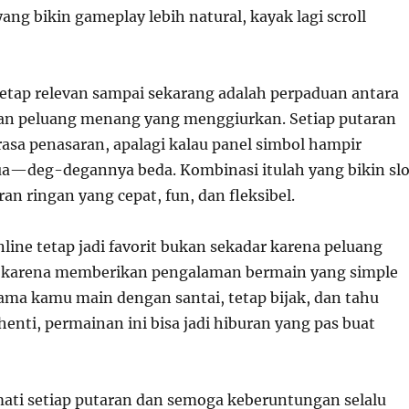
yang bikin gameplay lebih natural, kayak lagi scroll
 tetap relevan sampai sekarang adalah perpaduan antara
dan peluang menang yang menggiurkan. Setiap putaran
rasa penasaran, apalagi kalau panel simbol hampir
—deg-degannya beda. Kombinasi itulah yang bikin slo
ran ringan yang cepat, fun, dan fleksibel.
nline tetap jadi favorit bukan sekadar karena peluang
i karena memberikan pengalaman bermain yang simple
ama kamu main dengan santai, tetap bijak, dan tahu
enti, permainan ini bisa jadi hiburan yang pas buat
ti setiap putaran dan semoga keberuntungan selalu