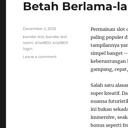
Betah Berlama-l
Posted
December 2, 2025
Permainan slot o
on
Tags
bandar slot
,
bandar slot
paling populer 
resmi
,
kilat800
,
kilat800
tampilannya yan
login
simpel banget—t
on
Leave a comment
keberuntungan la
Sensasi
Main
gampang, cepat, 
Slot
Online
Salah satu alasa
yang
Bikin
super kreatif. D
Betah
nuansa futuristi
Berlama-
ini bukan sekad
lama
immersive, seak
bonus seperti fr