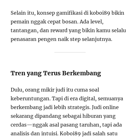
Selain itu, konsep gamifikasi di koboi89 bikin
pemain nggak cepat bosan. Ada level,
tantangan, dan reward yang bikin kamu selalu
penasaran pengen naik step selanjutnya.
Tren yang Terus Berkembang
Dulu, orang mikir judi itu cuma soal
keberuntungan. Tapi di era digital, semuanya
berkembang jadi lebih strategis. Judi online
sekarang dipandang sebagai hiburan yang
cerdas—nggak asal pasang taruhan, tapi ada
analisis dan intuisi. Koboi89 jadi salah satu