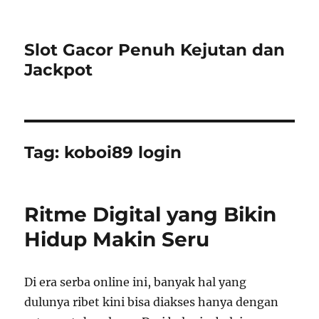
Slot Gacor Penuh Kejutan dan
Jackpot
Tag:
koboi89 login
Ritme Digital yang Bikin
Hidup Makin Seru
Di era serba online ini, banyak hal yang
dulunya ribet kini bisa diakses hanya dengan