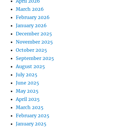
April 2026
March 2026
February 2026
January 2026
December 2025
November 2025
October 2025
September 2025
August 2025
July 2025
June 2025
May 2025
April 2025
March 2025
February 2025
January 2025