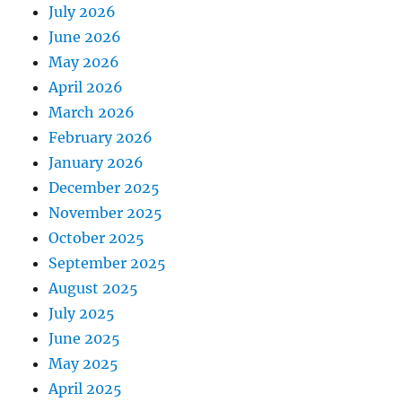
July 2026
June 2026
May 2026
April 2026
March 2026
February 2026
January 2026
December 2025
November 2025
October 2025
September 2025
August 2025
July 2025
June 2025
May 2025
April 2025