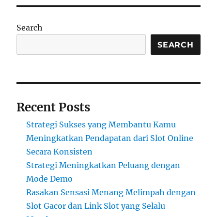
Seru
Hiburan
Digital
Search
dengan
Satu
SEARCH
Klik
Saja!
Recent Posts
Strategi Sukses yang Membantu Kamu
Meningkatkan Pendapatan dari Slot Online
Secara Konsisten
Strategi Meningkatkan Peluang dengan
Mode Demo
Rasakan Sensasi Menang Melimpah dengan
Slot Gacor dan Link Slot yang Selalu