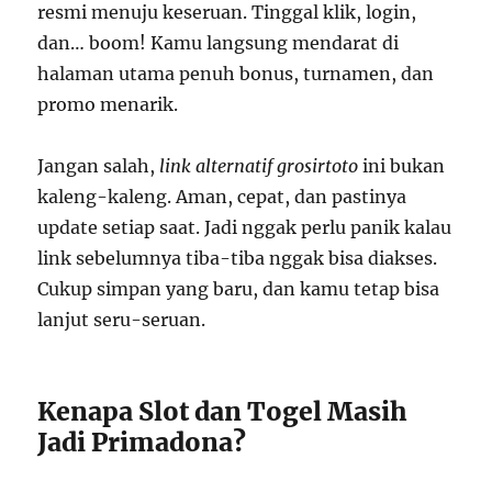
resmi menuju keseruan. Tinggal klik, login,
dan… boom! Kamu langsung mendarat di
halaman utama penuh bonus, turnamen, dan
promo menarik.
Jangan salah,
link alternatif grosirtoto
ini bukan
kaleng-kaleng. Aman, cepat, dan pastinya
update setiap saat. Jadi nggak perlu panik kalau
link sebelumnya tiba-tiba nggak bisa diakses.
Cukup simpan yang baru, dan kamu tetap bisa
lanjut seru-seruan.
Kenapa Slot dan Togel Masih
Jadi Primadona?