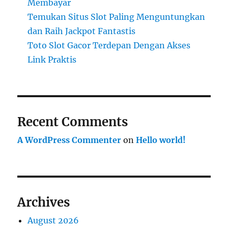
Membayar
Temukan Situs Slot Paling Menguntungkan
dan Raih Jackpot Fantastis
Toto Slot Gacor Terdepan Dengan Akses
Link Praktis
Recent Comments
A WordPress Commenter
on
Hello world!
Archives
August 2026