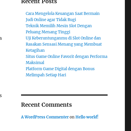
Recent Posts
Cara Mengelola Keuangan Saat Bermain
Judi Online agar Tidak Rugi
Teknik Memilih Mesin Slot Dengan
Peluang Menang Tinggi
a
Uji Keberuntunganmu di Slot Online dan
Rasakan Sensasi Menang yang Membuat
Ketagihan
Situs Game Online Favorit dengan Performa
Maksimal
Platform Game Digital dengan Bonus
Melimpah Setiap Hari
s
Recent Comments
A WordPress Commenter
on
Hello world!