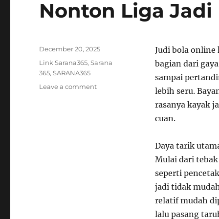
Nonton Liga Jadi
Posted
December 20, 2025
Judi bola online
on
Tags
Link Sarana365
,
Sarana
bagian dari gay
365
,
SARANA365
sampai pertandi
on
Leave a comment
lebih seru. Baya
Sensasi
rasanya kayak ja
Judi
Bola
cuan.
Online
yang
Daya tarik utama
Bikin
Nonton
Mulai dari tebak
Liga
seperti penceta
Jadi
jadi tidak muda
Makin
Hidup
relatif mudah di
lalu pasang taru