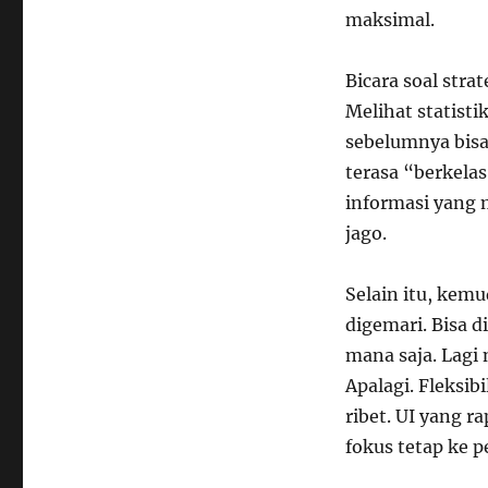
maksimal.
Bicara soal strat
Melihat statist
sebelumnya bisa
terasa “berkela
informasi yang m
jago.
Selain itu, kemu
digemari. Bisa 
mana saja. Lagi 
Apalagi. Fleksibi
ribet. UI yang r
fokus tetap ke 