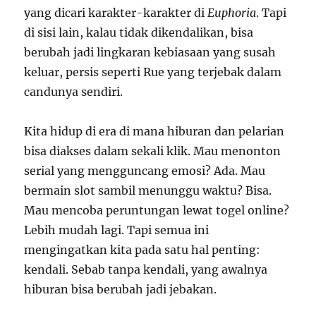
yang dicari karakter-karakter di
Euphoria
. Tapi
di sisi lain, kalau tidak dikendalikan, bisa
berubah jadi lingkaran kebiasaan yang susah
keluar, persis seperti Rue yang terjebak dalam
candunya sendiri.
Kita hidup di era di mana hiburan dan pelarian
bisa diakses dalam sekali klik. Mau menonton
serial yang mengguncang emosi? Ada. Mau
bermain slot sambil menunggu waktu? Bisa.
Mau mencoba peruntungan lewat togel online?
Lebih mudah lagi. Tapi semua ini
mengingatkan kita pada satu hal penting:
kendali. Sebab tanpa kendali, yang awalnya
hiburan bisa berubah jadi jebakan.