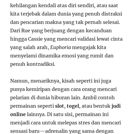
kehilangan kendali atas diri sendiri, atau saat
kita terjebak dalam dunia yang penuh distraksi
dan pencarian makna yang tak pernah selesai.
Dari Rue yang berjuang dengan kecanduan
hingga Cassie yang mencari validasi lewat cinta
yang salah arah,
Euphoria
mengajak kita
menyelami dinamika emosi yang rumit dan
penuh kontradiksi.
Namun, menariknya, kisah seperti ini juga
punya kemiripan dengan cara orang mencari
pelarian di dunia hiburan lain. Ambil contoh
permainan seperti
slot
,
togel
, atau bentuk
judi
online
lainnya. Di satu sisi, permainan ini
menjadi cara untuk melepas stres dan mencari
sensasi baru—adrenalin yang sama dengan