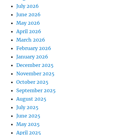
July 2026
June 2026
May 2026
April 2026
March 2026
February 2026
January 2026
December 2025
November 2025
October 2025
September 2025
August 2025
July 2025
June 2025
May 2025
April 2025