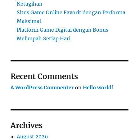
Ketagihan
Situs Game Online Favorit dengan Performa
Maksimal
Platform Game Digital dengan Bonus
Melimpah Setiap Hari
Recent Comments
A WordPress Commenter
on
Hello world!
Archives
August 2026