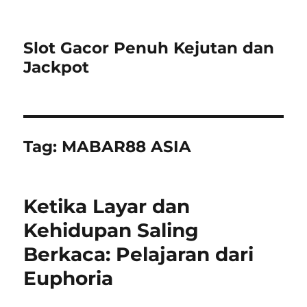
Slot Gacor Penuh Kejutan dan
Jackpot
Tag:
MABAR88 ASIA
Ketika Layar dan
Kehidupan Saling
Berkaca: Pelajaran dari
Euphoria