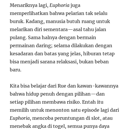
Menariknya lagi,
Euphoria
juga
memperlihatkan bahwa pelarian tak selalu
buruk. Kadang, manusia butuh ruang untuk
melarikan diri sementara—asal tahu jalan
pulang. Sama halnya dengan bermain
permainan daring; selama dilakukan dengan
kesadaran dan batas yang jelas, hiburan tetap
bisa menjadi sarana relaksasi, bukan beban
baru.
Kita bisa belajar dari Rue dan kawan-kawannya
bahwa hidup penuh dengan pilihan—dan
setiap pilihan membawa risiko. Entah itu
memilih untuk menonton satu episode lagi dari
Euphoria
, mencoba peruntungan di slot, atau
menebak angka di togel, semua punya daya