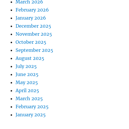
March 2026
February 2026
January 2026
December 2025
November 2025
October 2025
September 2025
August 2025
July 2025
June 2025
May 2025
April 2025
March 2025
February 2025
January 2025