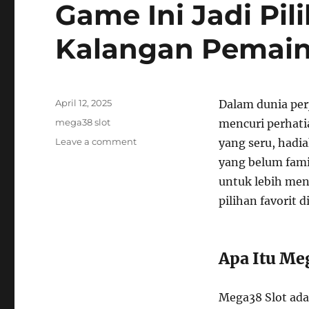
Game Ini Jadi Pili
Kalangan Pemai
Posted
April 12, 2025
Dalam dunia per
on
Tags
mega38 slot
mencuri perhati
on
Leave a comment
yang seru, hadi
Menyelami
yang belum fami
Dunia
untuk lebih men
Mega38
Slot:
pilihan favorit 
Kenapa
Game
Ini
Apa Itu Me
Jadi
Pilihan
Favorit
Mega38 Slot adal
di