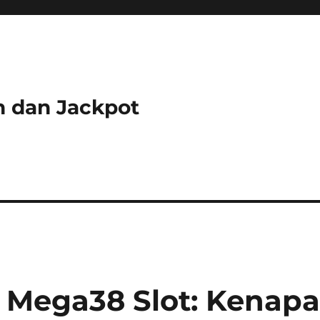
n dan Jackpot
 Mega38 Slot: Kenap