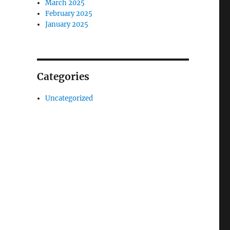
March 2025
February 2025
January 2025
Categories
Uncategorized
n