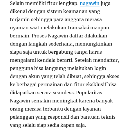
Selain memiliki fitur lengkap,
nagawin
juga
dikenal dengan sistem keamanan yang
terjamin sehingga para anggota merasa
nyaman saat melakukan transaksi maupun
bermain. Proses Nagawin daftar dilakukan
dengan langkah sederhana, memungkinkan
siapa saja untuk bergabung tanpa harus
mengalami kendala berarti. Setelah mendaftar,
pengguna bisa langsung melakukan login
dengan akun yang telah dibuat, sehingga akses
ke berbagai permainan dan fitur eksklusif bisa
didapatkan secara seamless. Popularitas
Nagawin semakin meningkat karena banyak
orang merasa terbantu dengan layanan
pelanggan yang responsif dan bantuan teknis
yang selalu siap sedia kapan saja.