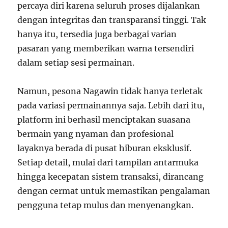
percaya diri karena seluruh proses dijalankan
dengan integritas dan transparansi tinggi. Tak
hanya itu, tersedia juga berbagai varian
pasaran yang memberikan warna tersendiri
dalam setiap sesi permainan.
Namun, pesona Nagawin tidak hanya terletak
pada variasi permainannya saja. Lebih dari itu,
platform ini berhasil menciptakan suasana
bermain yang nyaman dan profesional
layaknya berada di pusat hiburan eksklusif.
Setiap detail, mulai dari tampilan antarmuka
hingga kecepatan sistem transaksi, dirancang
dengan cermat untuk memastikan pengalaman
pengguna tetap mulus dan menyenangkan.