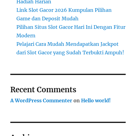
Hadiah Harian
Link Slot Gacor 2026 Kumpulan Pilihan
Game dan Deposit Mudah
Pilihan Situs Slot Gacor Hari Ini Dengan Fitur
Modern
Pelajari Cara Mudah Mendapatkan Jackpot
dari Slot Gacor yang Sudah Terbukti Ampuh!
Recent Comments
A WordPress Commenter
on
Hello world!