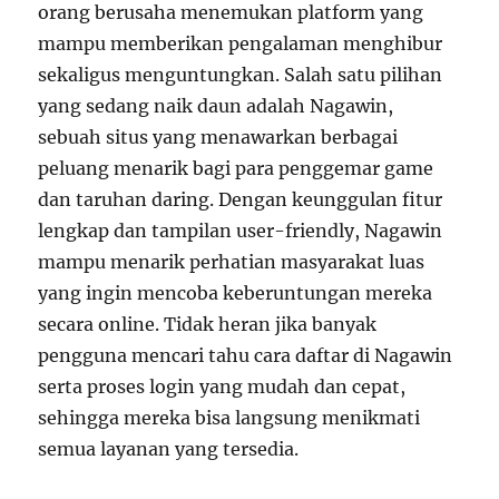
orang berusaha menemukan platform yang
mampu memberikan pengalaman menghibur
sekaligus menguntungkan. Salah satu pilihan
yang sedang naik daun adalah Nagawin,
sebuah situs yang menawarkan berbagai
peluang menarik bagi para penggemar game
dan taruhan daring. Dengan keunggulan fitur
lengkap dan tampilan user-friendly, Nagawin
mampu menarik perhatian masyarakat luas
yang ingin mencoba keberuntungan mereka
secara online. Tidak heran jika banyak
pengguna mencari tahu cara daftar di Nagawin
serta proses login yang mudah dan cepat,
sehingga mereka bisa langsung menikmati
semua layanan yang tersedia.