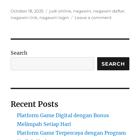
Posted
Tags
October 18, 2025
judi online
,
nagawin
,
nagawin daftar
,
on
on
nagawin link
,
nagawin login
Leave a comment
Saat
Santai
yang
Berkelas
Bersama
Search
Hiburan
Modern
SEARCH
Recent Posts
Platform Game Digital dengan Bonus
Melimpah Setiap Hari
Platform Game Terpercaya dengan Program