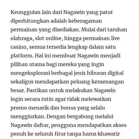
Keunggulan lain dari Nagawin yang patut
diperhitungkan adalah keberagaman
permainan yang disediakan. Mulai dari taruhan
olahraga, slot online, hingga permainan live
casino, semua tersedia lengkap dalam satu
platform. Hal ini membuat Nagawin menjadi
pilihan utama bagi mereka yang ingin
mengeksplorasi berbagai jenis hiburan digital
sekaligus mendapatkan peluang kemenangan
besar. Pastikan untuk melakukan Nagawin
login secara rutin agar tidak melewatkan
promo menarik dan bonus yang selalu
menggiurkan. Dengan bergabung melalui
Nagawin daftar, pengguna mendapatkan akses
penuh ke seluruh fitur tanpa harus khawatir