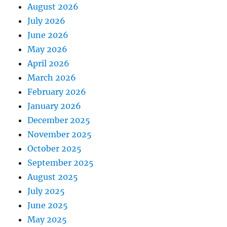
August 2026
July 2026
June 2026
May 2026
April 2026
March 2026
February 2026
January 2026
December 2025
November 2025
October 2025
September 2025
August 2025
July 2025
June 2025
May 2025