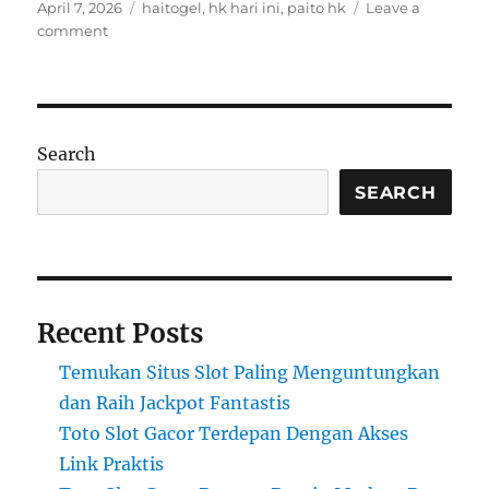
Posted
Tags
April 7, 2026
haitogel
,
hk hari ini
,
paito hk
Leave a
on
on
comment
Maksimalkan
Hasil
Permainan
Togel
dengan
Search
Data
Paito
SEARCH
HK
Hari
Ini
Recent Posts
Temukan Situs Slot Paling Menguntungkan
dan Raih Jackpot Fantastis
Toto Slot Gacor Terdepan Dengan Akses
Link Praktis