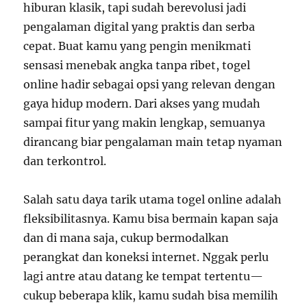
hiburan klasik, tapi sudah berevolusi jadi
pengalaman digital yang praktis dan serba
cepat. Buat kamu yang pengin menikmati
sensasi menebak angka tanpa ribet, togel
online hadir sebagai opsi yang relevan dengan
gaya hidup modern. Dari akses yang mudah
sampai fitur yang makin lengkap, semuanya
dirancang biar pengalaman main tetap nyaman
dan terkontrol.
Salah satu daya tarik utama togel online adalah
fleksibilitasnya. Kamu bisa bermain kapan saja
dan di mana saja, cukup bermodalkan
perangkat dan koneksi internet. Nggak perlu
lagi antre atau datang ke tempat tertentu—
cukup beberapa klik, kamu sudah bisa memilih