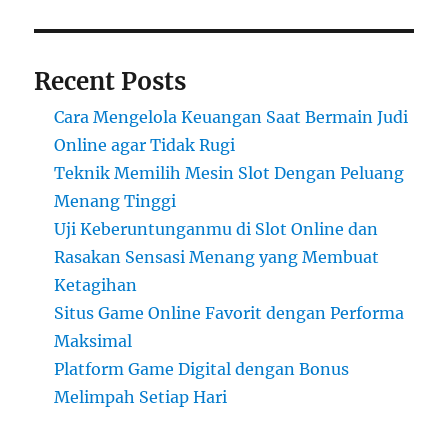
Recent Posts
Cara Mengelola Keuangan Saat Bermain Judi
Online agar Tidak Rugi
Teknik Memilih Mesin Slot Dengan Peluang
Menang Tinggi
Uji Keberuntunganmu di Slot Online dan
Rasakan Sensasi Menang yang Membuat
Ketagihan
Situs Game Online Favorit dengan Performa
Maksimal
Platform Game Digital dengan Bonus
Melimpah Setiap Hari