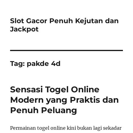
Slot Gacor Penuh Kejutan dan
Jackpot
Tag:
pakde 4d
Sensasi Togel Online
Modern yang Praktis dan
Penuh Peluang
Permainan togel online kini bukan lagi sekadar