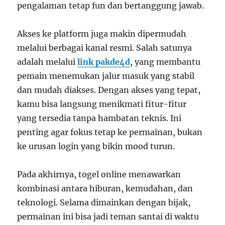
pengalaman tetap fun dan bertanggung jawab.
Akses ke platform juga makin dipermudah
melalui berbagai kanal resmi. Salah satunya
adalah melalui
link pakde4d
, yang membantu
pemain menemukan jalur masuk yang stabil
dan mudah diakses. Dengan akses yang tepat,
kamu bisa langsung menikmati fitur-fitur
yang tersedia tanpa hambatan teknis. Ini
penting agar fokus tetap ke permainan, bukan
ke urusan login yang bikin mood turun.
Pada akhirnya, togel online menawarkan
kombinasi antara hiburan, kemudahan, dan
teknologi. Selama dimainkan dengan bijak,
permainan ini bisa jadi teman santai di waktu