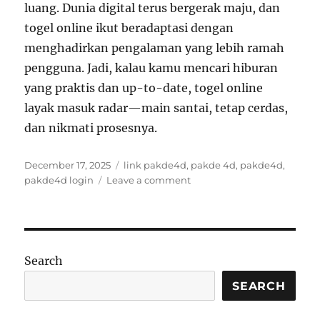
luang. Dunia digital terus bergerak maju, dan
togel online ikut beradaptasi dengan
menghadirkan pengalaman yang lebih ramah
pengguna. Jadi, kalau kamu mencari hiburan
yang praktis dan up-to-date, togel online
layak masuk radar—main santai, tetap cerdas,
dan nikmati prosesnya.
Posted
Tags
December 17, 2025
link pakde4d
,
pakde 4d
,
pakde4d
,
on
on
pakde4d login
Leave a comment
Sensasi
Togel
Online
Modern
yang
Search
Praktis
dan
SEARCH
Penuh
Peluang