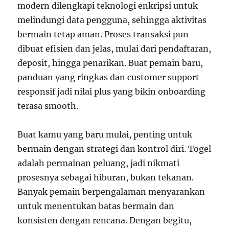
modern dilengkapi teknologi enkripsi untuk
melindungi data pengguna, sehingga aktivitas
bermain tetap aman. Proses transaksi pun
dibuat efisien dan jelas, mulai dari pendaftaran,
deposit, hingga penarikan. Buat pemain baru,
panduan yang ringkas dan customer support
responsif jadi nilai plus yang bikin onboarding
terasa smooth.
Buat kamu yang baru mulai, penting untuk
bermain dengan strategi dan kontrol diri. Togel
adalah permainan peluang, jadi nikmati
prosesnya sebagai hiburan, bukan tekanan.
Banyak pemain berpengalaman menyarankan
untuk menentukan batas bermain dan
konsisten dengan rencana. Dengan begitu,