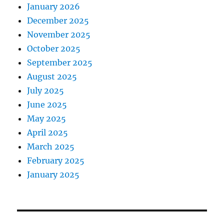
January 2026
December 2025
November 2025
October 2025
September 2025
August 2025
July 2025
June 2025
May 2025
April 2025
March 2025
February 2025
January 2025