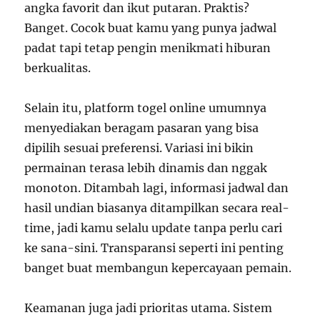
angka favorit dan ikut putaran. Praktis?
Banget. Cocok buat kamu yang punya jadwal
padat tapi tetap pengin menikmati hiburan
berkualitas.
Selain itu, platform togel online umumnya
menyediakan beragam pasaran yang bisa
dipilih sesuai preferensi. Variasi ini bikin
permainan terasa lebih dinamis dan nggak
monoton. Ditambah lagi, informasi jadwal dan
hasil undian biasanya ditampilkan secara real-
time, jadi kamu selalu update tanpa perlu cari
ke sana-sini. Transparansi seperti ini penting
banget buat membangun kepercayaan pemain.
Keamanan juga jadi prioritas utama. Sistem