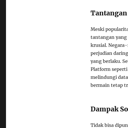
Tantangan 
Meski popularit
tantangan yang t
krusial. Negara-
perjudian dari
yang berlaku. Se
Platform seperti
melindungi dat
bermain tetap t
Dampak So
Tidak bisa dipun