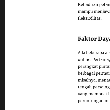
Kehadiran peta
mampu menjawab
fleksibilitas.
Faktor Day
Ada beberapa al
online. Pertam
perangkat pintar
berbagai permain
misalnya, mena
tengah persaing
yang membuat b
peruntungan me