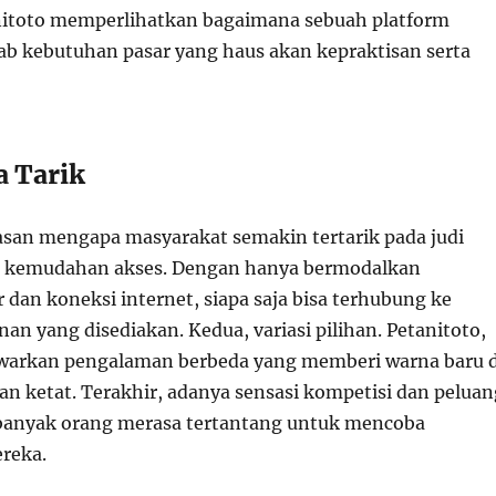
nitoto memperlihatkan bagaimana sebuah platform
 kebutuhan pasar yang haus akan kepraktisan serta
a Tarik
asan mengapa masyarakat semakin tertarik pada judi
a, kemudahan akses. Dengan hanya bermodalkan
 dan koneksi internet, siapa saja bisa terhubung ke
an yang disediakan. Kedua, variasi pilihan. Petanitoto,
warkan pengalaman berbeda yang memberi warna baru d
an ketat. Terakhir, adanya sensasi kompetisi dan peluan
anyak orang merasa tertantang untuk mencoba
reka.