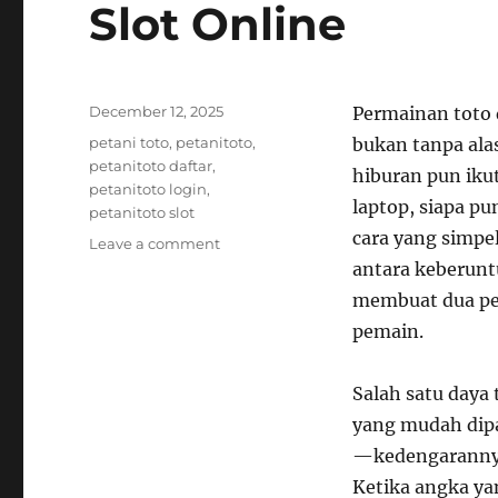
Slot Online
Posted
December 12, 2025
Permainan toto 
on
Tags
petani toto
,
petanitoto
,
bukan tanpa alas
petanitoto daftar
,
hiburan pun iku
petanitoto login
,
laptop, siapa p
petanitoto slot
cara yang simpel
on
Leave a comment
Serunya
antara keberunt
Menjelajah
membuat dua per
Dunia
pemain.
Toto
dan
Slot
Salah satu daya
Online
yang mudah dip
—kedengarannya 
Ketika angka ya