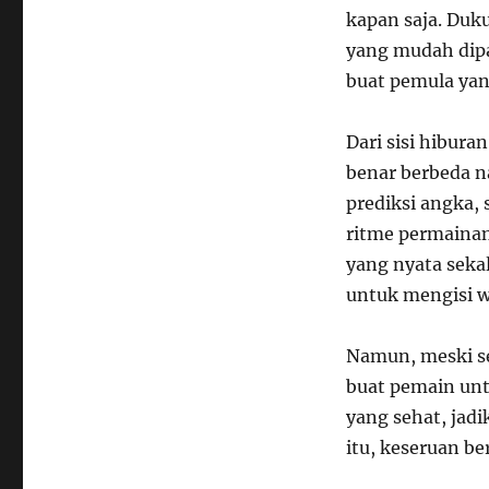
kapan saja. Duk
yang mudah dip
buat pemula yan
Dari sisi hibur
benar berbeda n
prediksi angka,
ritme permaina
yang nyata seka
untuk mengisi w
Namun, meski s
buat pemain unt
yang sehat, jad
itu, keseruan b