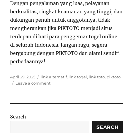
Dengan pengalaman yang luas, pelayanan
berkualitas, tingkat keamanan yang tinggi, dan
dukungan penuh untuk anggotanya, tidak
mengherankan jika PIKTOTO menjadi situs
terdepan di hati para penggemar togel online
di seluruh Indonesia. Jangan ragu, segera
bergabung dengan PIKTOTO dan alami sendiri
perbedaannya!.
Posted
Tags
April 29, 2025
link alternatif
,
link togel
,
link toto
,
piktoto
on
on
Leave a comment
Piktoto:
Menjadi
Bagian
dari
Komunitas
Search
Member
Terbesar
SEARCH
di