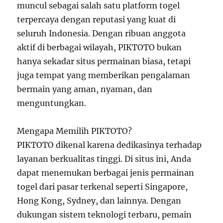
muncul sebagai salah satu platform togel
terpercaya dengan reputasi yang kuat di
seluruh Indonesia. Dengan ribuan anggota
aktif di berbagai wilayah, PIKTOTO bukan
hanya sekadar situs permainan biasa, tetapi
juga tempat yang memberikan pengalaman
bermain yang aman, nyaman, dan
menguntungkan.
Mengapa Memilih PIKTOTO?
PIKTOTO dikenal karena dedikasinya terhadap
layanan berkualitas tinggi. Di situs ini, Anda
dapat menemukan berbagai jenis permainan
togel dari pasar terkenal seperti Singapore,
Hong Kong, Sydney, dan lainnya. Dengan
dukungan sistem teknologi terbaru, pemain