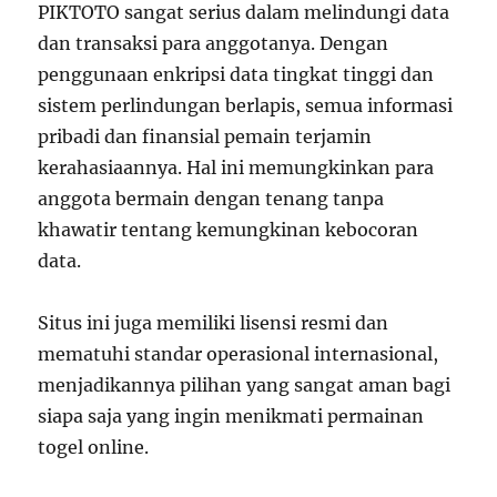
PIKTOTO sangat serius dalam melindungi data
dan transaksi para anggotanya. Dengan
penggunaan enkripsi data tingkat tinggi dan
sistem perlindungan berlapis, semua informasi
pribadi dan finansial pemain terjamin
kerahasiaannya. Hal ini memungkinkan para
anggota bermain dengan tenang tanpa
khawatir tentang kemungkinan kebocoran
data.
Situs ini juga memiliki lisensi resmi dan
mematuhi standar operasional internasional,
menjadikannya pilihan yang sangat aman bagi
siapa saja yang ingin menikmati permainan
togel online.