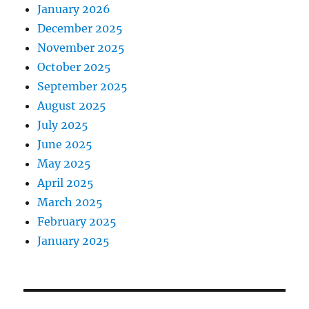
January 2026
December 2025
November 2025
October 2025
September 2025
August 2025
July 2025
June 2025
May 2025
April 2025
March 2025
February 2025
January 2025