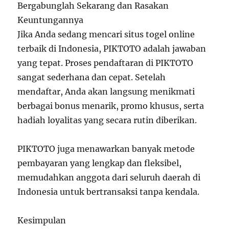
Bergabunglah Sekarang dan Rasakan
Keuntungannya
Jika Anda sedang mencari situs togel online
terbaik di Indonesia, PIKTOTO adalah jawaban
yang tepat. Proses pendaftaran di PIKTOTO
sangat sederhana dan cepat. Setelah
mendaftar, Anda akan langsung menikmati
berbagai bonus menarik, promo khusus, serta
hadiah loyalitas yang secara rutin diberikan.
PIKTOTO juga menawarkan banyak metode
pembayaran yang lengkap dan fleksibel,
memudahkan anggota dari seluruh daerah di
Indonesia untuk bertransaksi tanpa kendala.
Kesimpulan