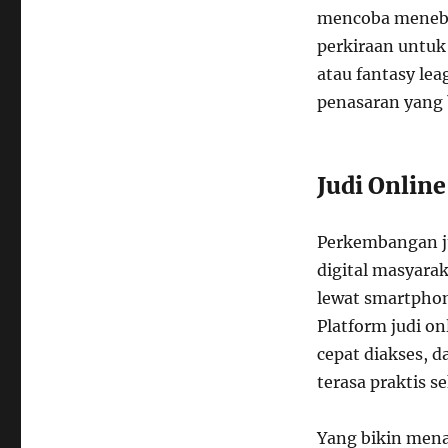
mencoba meneba
perkiraan untuk
atau fantasy leag
penasaran yang 
Judi Online
Perkembangan ju
digital masyara
lewat smartphon
Platform judi o
cepat diakses, 
terasa praktis se
Yang bikin mena