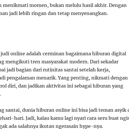
h menikmati momen, bukan melulu hasil akhir. Dengan
man jadi lebih ringan dan tetap menyenangkan.
 judi online adalah cerminan bagaimana hiburan digital
g mengikuti tren masyarakat modern. Dari sekadar
i jadi bagian dari rutinitas santai setelah kerja,
adi pengalaman menarik. Yang penting, nikmati dengan
rol diri, dan jadikan aktivitas ini sebagai hiburan yang
.
 santai, dunia hiburan online ini bisa jadi teman asyik 
ehari-hari. Jadi, kalau kamu lagi nyari cara seru buat ngi
gak ada salahnya ikutan ngerasain hype-nya.