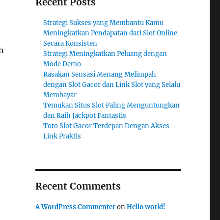
Recent Posts
Strategi Sukses yang Membantu Kamu
Meningkatkan Pendapatan dari Slot Online
Secara Konsisten
h
Strategi Meningkatkan Peluang dengan
Mode Demo
Rasakan Sensasi Menang Melimpah
dengan Slot Gacor dan Link Slot yang Selalu
Membayar
Temukan Situs Slot Paling Menguntungkan
dan Raih Jackpot Fantastis
Toto Slot Gacor Terdepan Dengan Akses
Link Praktis
Recent Comments
A WordPress Commenter
on
Hello world!