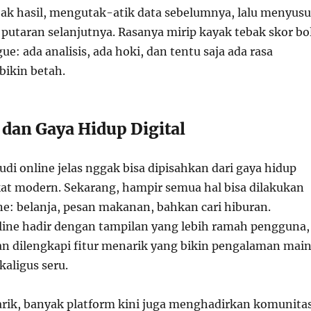
k hasil, mengutak-atik data sebelumnya, lalu menyus
 putaran selanjutnya. Rasanya mirip kayak tebak skor bo
ue: ada analisis, ada hoki, dan tentu saja ada rasa
bikin betah.
 dan Gaya Hidup Digital
di online jelas nggak bisa dipisahkan dari gaya hidup
kat modern. Sekarang, hampir semua hal bisa dilakukan
e: belanja, pesan makanan, bahkan cari hiburan.
nline hadir dengan tampilan yang lebih ramah pengguna,
dan dilengkapi fitur menarik yang bikin pengalaman mai
kaligus seru.
rik, banyak platform kini juga menghadirkan komunita