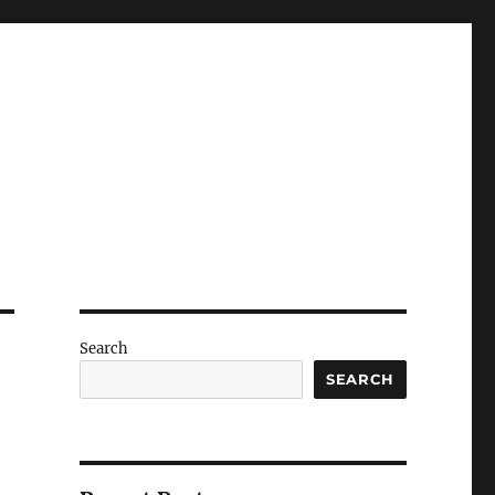
Search
SEARCH