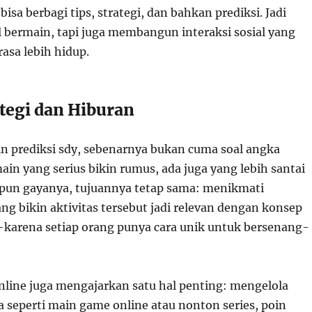
isa berbagi tips, strategi, dan bahkan prediksi. Jadi
 bermain, tapi juga membangun interaksi sosial yang
rasa lebih hidup.
ategi dan Hiburan
 prediksi sdy, sebenarnya bukan cuma soal angka
in yang serius bikin rumus, ada juga yang lebih santai
papun gayanya, tujuannya tetap sama: menikmati
ang bikin aktivitas tersebut jadi relevan dengan konsep
—karena setiap orang punya cara unik untuk bersenang-
 online juga mengajarkan satu hal penting: mengelola
a seperti main game online atau nonton series, poin