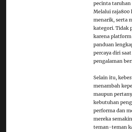
Tepat
pecinta taruha
Melalui raja800
menarik, serta 
kategori. Tidak 
karena platform
panduan lengka
percaya diri saa
pengalaman be
Selain itu, keb
menambah keper
maupun pertany
kebutuhan peng
performa dan m
mereka semakin
teman-teman ka