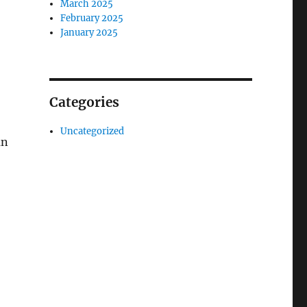
March 2025
February 2025
January 2025
Categories
Uncategorized
an