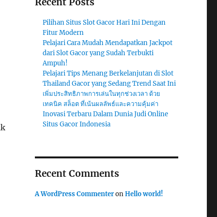
Recent Posts
Pilihan Situs Slot Gacor Hari Ini Dengan
Fitur Modern
Pelajari Cara Mudah Mendapatkan Jackpot
dari Slot Gacor yang Sudah Terbukti
Ampuh!
Pelajari Tips Menang Berkelanjutan di Slot
Thailand Gacor yang Sedang Trend Saat Ini
เพิ่มประสิทธิภาพการเล่นในทุกช่วงเวลา ด้วย
เทคนิค สล็อต ที่เน้นผลลัพธ์และความคุ้มค่า
Inovasi Terbaru Dalam Dunia Judi Online
Situs Gacor Indonesia
ik
Recent Comments
A WordPress Commenter
on
Hello world!