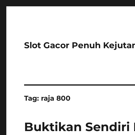
Slot Gacor Penuh Kejuta
Tag:
raja 800
Buktikan Sendir