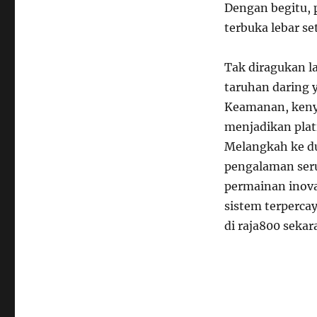
Dengan begitu,
terbuka lebar se
Tak diragukan l
taruhan daring 
Keamanan, keny
menjadikan platf
Melangkah ke du
pengalaman seru
permainan inov
sistem terperca
di raja800 sekar