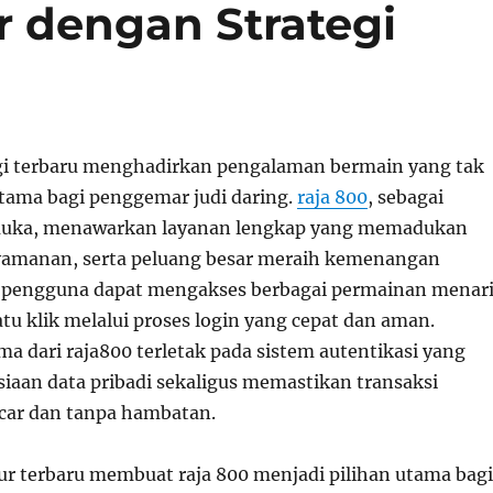
or dengan Strategi
gi terbaru menghadirkan pengalaman bermain yang tak
utama bagi penggemar judi daring.
raja 800
, sebagai
muka, menawarkan layanan lengkap yang memadukan
amanan, serta peluang besar meraih kemenangan
ap pengguna dapat mengakses berbagai permainan menar
tu klik melalui proses login yang cepat dan aman.
a dari raja800 terletak pada sistem autentikasi yang
iaan data pribadi sekaligus memastikan transaksi
car dan tanpa hambatan.
tur terbaru membuat raja 800 menjadi pilihan utama bagi