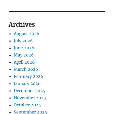
Archives
August 2026
July 2026
June 2026
May 2026
April 2026
March 2026
February 2026
January 2026
December 2025
November 2025
October 2025
September 2025