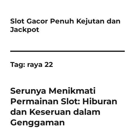
Slot Gacor Penuh Kejutan dan
Jackpot
Tag:
raya 22
Serunya Menikmati
Permainan Slot: Hiburan
dan Keseruan dalam
Genggaman