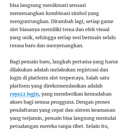
bisa langsung menikmati sensasi
memenangkan kombinasi simbol yang
menguntungkan. Ditambah lagi, setiap game
slot biasanya memiliki tema dan efek visual
yang unik, sehingga setiap sesi bermain selalu
terasa baru dan menyenangkan.
Bagi pemain baru, langkah pertama yang harus
dilakukan adalah melakukan registrasi dan
login di platform slot terpercaya. Salah satu
platform yang direkomendasikan adalah
raya22 login
, yang memberikan kemudahan
akses bagi semua pengguna. Dengan proses
pendaftaran yang cepat dan sistem keamanan
yang terjamin, pemain bisa langsung memulai
petualangan mereka tanpa ribet. Selain itu,