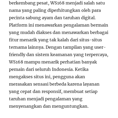
berkembang pesat, WS168 menjadi salah satu
nama yang paling diperhitungkan oleh para
pecinta sabung ayam dan taruhan digital.
Platform ini menawarkan pengalaman bermain
yang mudah diakses dan menawarkan berbagai
fitur menarik yang tak kalah dari situs-situs
ternama lainnya. Dengan tampilan yang user-
friendly dan sistem keamanan yang terpercaya,
WS168 mampu menarik perhatian banyak
pemain dari seluruh Indonesia. Ketika
mengakses situs ini, pengguna akan
merasakan sensasi berbeda karena layanan
yang cepat dan responsif, membuat setiap
taruhan menjadi pengalaman yang
menyenangkan dan menguntungkan.