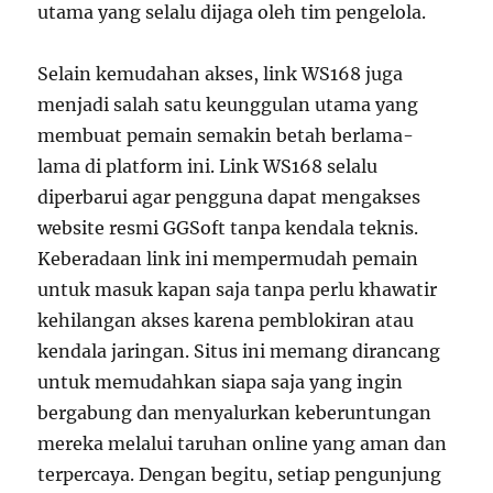
utama yang selalu dijaga oleh tim pengelola.
Selain kemudahan akses, link WS168 juga
menjadi salah satu keunggulan utama yang
membuat pemain semakin betah berlama-
lama di platform ini. Link WS168 selalu
diperbarui agar pengguna dapat mengakses
website resmi GGSoft tanpa kendala teknis.
Keberadaan link ini mempermudah pemain
untuk masuk kapan saja tanpa perlu khawatir
kehilangan akses karena pemblokiran atau
kendala jaringan. Situs ini memang dirancang
untuk memudahkan siapa saja yang ingin
bergabung dan menyalurkan keberuntungan
mereka melalui taruhan online yang aman dan
terpercaya. Dengan begitu, setiap pengunjung