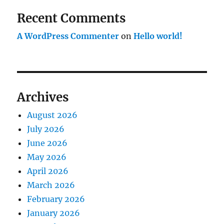
Recent Comments
A WordPress Commenter
on
Hello world!
Archives
August 2026
July 2026
June 2026
May 2026
April 2026
March 2026
February 2026
January 2026