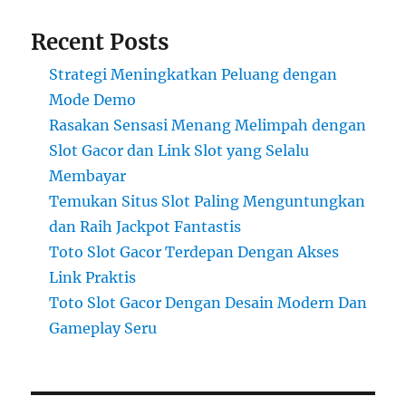
Recent Posts
Strategi Meningkatkan Peluang dengan
Mode Demo
Rasakan Sensasi Menang Melimpah dengan
Slot Gacor dan Link Slot yang Selalu
Membayar
Temukan Situs Slot Paling Menguntungkan
dan Raih Jackpot Fantastis
Toto Slot Gacor Terdepan Dengan Akses
Link Praktis
Toto Slot Gacor Dengan Desain Modern Dan
Gameplay Seru