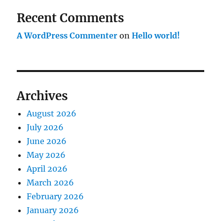
Recent Comments
A WordPress Commenter
on
Hello world!
Archives
August 2026
July 2026
June 2026
May 2026
April 2026
March 2026
February 2026
January 2026