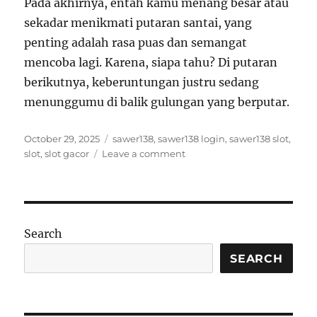
Pada akhirnya, entah kamu menang besar atau
sekadar menikmati putaran santai, yang
penting adalah rasa puas dan semangat
mencoba lagi. Karena, siapa tahu? Di putaran
berikutnya, keberuntungan justru sedang
menunggumu di balik gulungan yang berputar.
Posted
Tags
October 29, 2025
sawer138
,
sawer138 login
,
sawer138 slot
,
on
on
slot
,
slot gacor
Leave a comment
Putaran
Nasib
yang
Tak
Pernah
Search
Sama
SEARCH