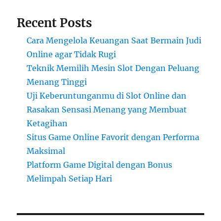
Recent Posts
Cara Mengelola Keuangan Saat Bermain Judi
Online agar Tidak Rugi
Teknik Memilih Mesin Slot Dengan Peluang
Menang Tinggi
Uji Keberuntunganmu di Slot Online dan
Rasakan Sensasi Menang yang Membuat
Ketagihan
Situs Game Online Favorit dengan Performa
Maksimal
Platform Game Digital dengan Bonus
Melimpah Setiap Hari