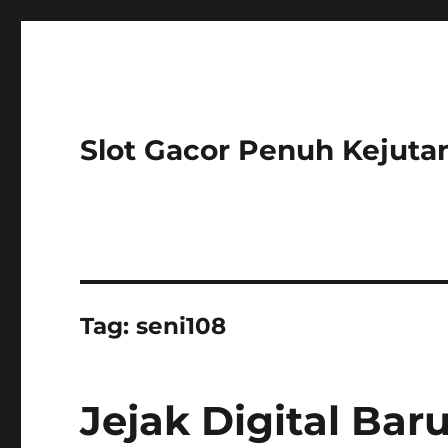
Slot Gacor Penuh Kejuta
Tag:
seni108
Jejak Digital Bar