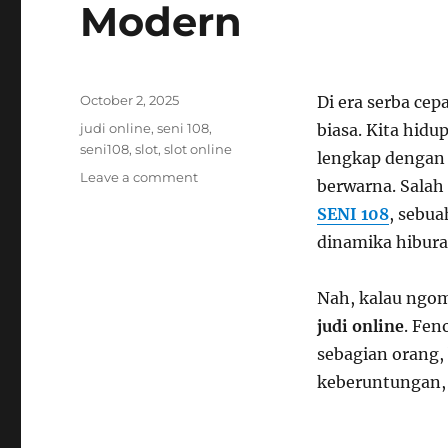
Modern
Posted
October 2, 2025
Di era serba cep
on
Tags
judi online
,
seni 108
,
biasa. Kita hidu
seni108
,
slot
,
slot online
lengkap dengan b
on
Leave a comment
berwarna. Salah
Jejak
SENI 108
, sebu
Digital
Baru
dinamika hibura
di
Dunia
Nah, kalau ngom
Hiburan
Modern
judi online
. Fen
sebagian orang, 
keberuntungan, 