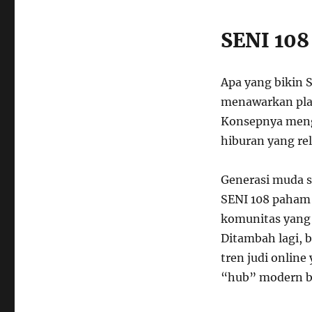
SENI 108
Apa yang bikin 
menawarkan plat
Konsepnya meng
hiburan yang re
Generasi muda su
SENI 108 paham b
komunitas yang 
Ditambah lagi,
tren judi online
“hub” modern bu