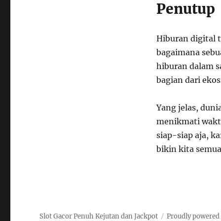
Penutup
Hiburan digital 
bagaimana sebua
hiburan dalam s
bagian dari ekos
Yang jelas, dunia
menikmati waktu
siap-siap aja, k
bikin kita semua
Slot Gacor Penuh Kejutan dan Jackpot
Proudly powered