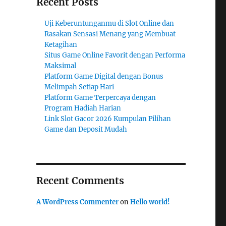
Recent Posts
Uji Keberuntunganmu di Slot Online dan
Rasakan Sensasi Menang yang Membuat
Ketagihan
Situs Game Online Favorit dengan Performa
Maksimal
Platform Game Digital dengan Bonus
Melimpah Setiap Hari
Platform Game Terpercaya dengan
Program Hadiah Harian
Link Slot Gacor 2026 Kumpulan Pilihan
Game dan Deposit Mudah
Recent Comments
A WordPress Commenter
on
Hello world!