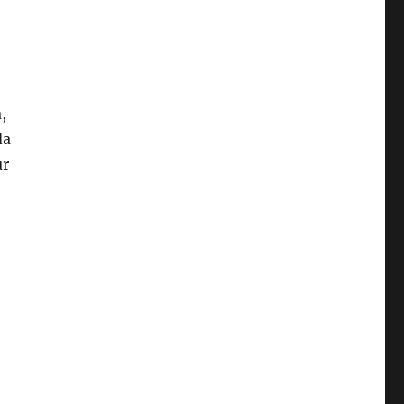
,
da
ur