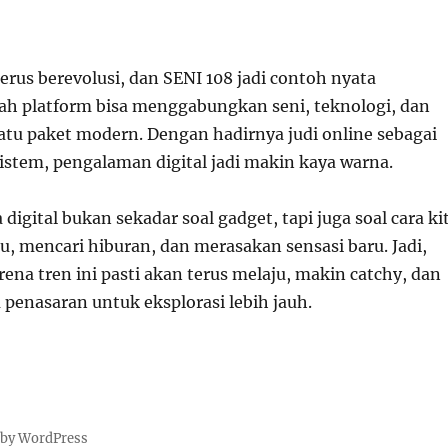
terus berevolusi, dan SENI 108 jadi contoh nyata
h platform bisa menggabungkan seni, teknologi, dan
atu paket modern. Dengan hadirnya judi online sebagai
istem, pengalaman digital jadi makin kaya warna.
 digital bukan sekadar soal gadget, tapi juga soal cara ki
, mencari hiburan, dan merasakan sensasi baru. Jadi,
arena tren ini pasti akan terus melaju, makin catchy, dan
 penasaran untuk eksplorasi lebih jauh.
 by WordPress