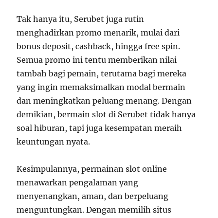
Tak hanya itu, Serubet juga rutin
menghadirkan promo menarik, mulai dari
bonus deposit, cashback, hingga free spin.
Semua promo ini tentu memberikan nilai
tambah bagi pemain, terutama bagi mereka
yang ingin memaksimalkan modal bermain
dan meningkatkan peluang menang. Dengan
demikian, bermain slot di Serubet tidak hanya
soal hiburan, tapi juga kesempatan meraih
keuntungan nyata.
Kesimpulannya, permainan slot online
menawarkan pengalaman yang
menyenangkan, aman, dan berpeluang
menguntungkan. Dengan memilih situs