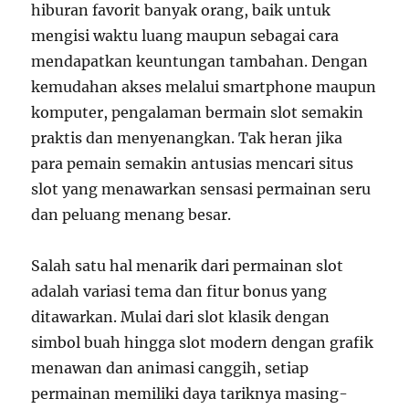
hiburan favorit banyak orang, baik untuk
mengisi waktu luang maupun sebagai cara
mendapatkan keuntungan tambahan. Dengan
kemudahan akses melalui smartphone maupun
komputer, pengalaman bermain slot semakin
praktis dan menyenangkan. Tak heran jika
para pemain semakin antusias mencari situs
slot yang menawarkan sensasi permainan seru
dan peluang menang besar.
Salah satu hal menarik dari permainan slot
adalah variasi tema dan fitur bonus yang
ditawarkan. Mulai dari slot klasik dengan
simbol buah hingga slot modern dengan grafik
menawan dan animasi canggih, setiap
permainan memiliki daya tariknya masing-