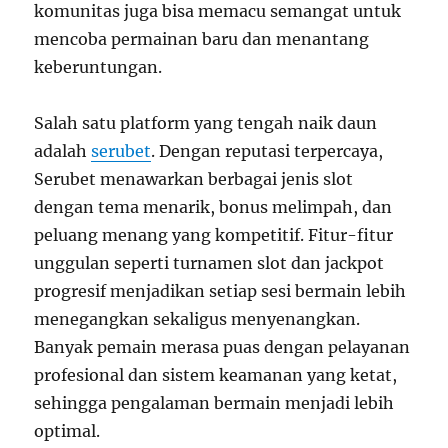
komunitas juga bisa memacu semangat untuk
mencoba permainan baru dan menantang
keberuntungan.
Salah satu platform yang tengah naik daun
adalah
serubet
. Dengan reputasi terpercaya,
Serubet menawarkan berbagai jenis slot
dengan tema menarik, bonus melimpah, dan
peluang menang yang kompetitif. Fitur-fitur
unggulan seperti turnamen slot dan jackpot
progresif menjadikan setiap sesi bermain lebih
menegangkan sekaligus menyenangkan.
Banyak pemain merasa puas dengan pelayanan
profesional dan sistem keamanan yang ketat,
sehingga pengalaman bermain menjadi lebih
optimal.