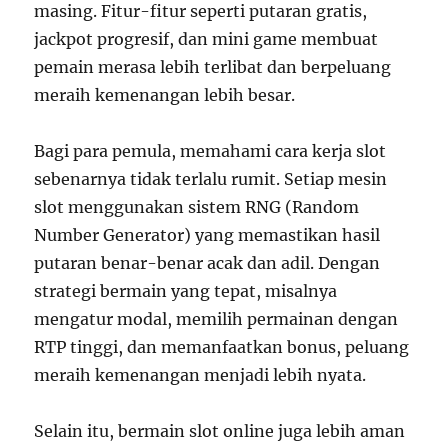
masing. Fitur-fitur seperti putaran gratis,
jackpot progresif, dan mini game membuat
pemain merasa lebih terlibat dan berpeluang
meraih kemenangan lebih besar.
Bagi para pemula, memahami cara kerja slot
sebenarnya tidak terlalu rumit. Setiap mesin
slot menggunakan sistem RNG (Random
Number Generator) yang memastikan hasil
putaran benar-benar acak dan adil. Dengan
strategi bermain yang tepat, misalnya
mengatur modal, memilih permainan dengan
RTP tinggi, dan memanfaatkan bonus, peluang
meraih kemenangan menjadi lebih nyata.
Selain itu, bermain slot online juga lebih aman