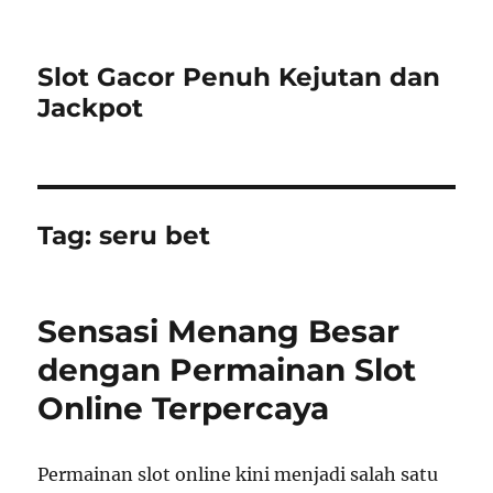
Slot Gacor Penuh Kejutan dan
Jackpot
Tag:
seru bet
Sensasi Menang Besar
dengan Permainan Slot
Online Terpercaya
Permainan slot online kini menjadi salah satu