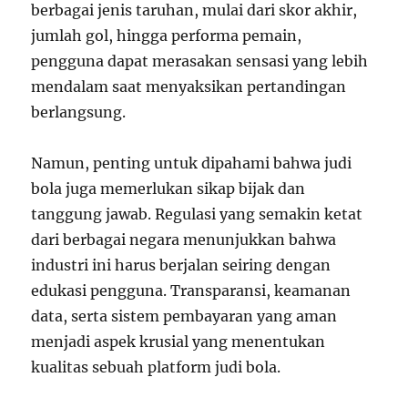
berbagai jenis taruhan, mulai dari skor akhir,
jumlah gol, hingga performa pemain,
pengguna dapat merasakan sensasi yang lebih
mendalam saat menyaksikan pertandingan
berlangsung.
Namun, penting untuk dipahami bahwa judi
bola juga memerlukan sikap bijak dan
tanggung jawab. Regulasi yang semakin ketat
dari berbagai negara menunjukkan bahwa
industri ini harus berjalan seiring dengan
edukasi pengguna. Transparansi, keamanan
data, serta sistem pembayaran yang aman
menjadi aspek krusial yang menentukan
kualitas sebuah platform judi bola.