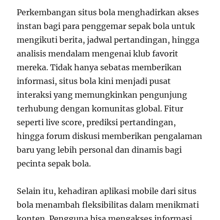
Perkembangan situs bola menghadirkan akses
instan bagi para penggemar sepak bola untuk
mengikuti berita, jadwal pertandingan, hingga
analisis mendalam mengenai klub favorit
mereka. Tidak hanya sebatas memberikan
informasi, situs bola kini menjadi pusat
interaksi yang memungkinkan pengunjung
terhubung dengan komunitas global. Fitur
seperti live score, prediksi pertandingan,
hingga forum diskusi memberikan pengalaman
baru yang lebih personal dan dinamis bagi
pecinta sepak bola.
Selain itu, kehadiran aplikasi mobile dari situs
bola menambah fleksibilitas dalam menikmati
konten. Pengguna bisa mengakses informasi