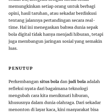
memungkinkan setiap orang untuk berbagi
opini, hasil taruhan, atau sekadar berdiskusi
tentang jalannya pertandingan secara real-
time. Hal ini menegaskan bahwa dunia sepak
bola digital tidak hanya menjadi hiburan, tetapi
juga membangun jaringan sosial yang semakin
luas.
PENUTUP
Perkembangan
situs bola
dan
judi bola
adalah
refleksi nyata dari bagaimana teknologi
mengubah cara kita menikmati hiburan,
khususnya dalam dunia olahraga. Dari sekadar
menonton di layar kaca, kini masyarakat bisa