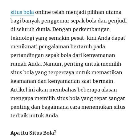
situs bola
online telah menjadi pilihan utama
bagi banyak penggemar sepak bola dan penjudi
di seluruh dunia. Dengan perkembangan
teknologi yang semakin pesat, kini Anda dapat
menikmati pengalaman bertaruh pada
pertandingan sepak bola dari kenyamanan
rumah Anda. Namun, penting untuk memilih
situs bola yang terpercaya untuk memastikan
keamanan dan kenyamanan saat bermain.
Artikel ini akan membahas beberapa alasan
mengapa memilih situs bola yang tepat sangat
penting dan bagaimana cara menemukan situs
terbaik untuk Anda.
Apa itu Situs Bola?