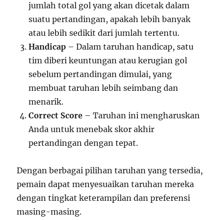
jumlah total gol yang akan dicetak dalam
suatu pertandingan, apakah lebih banyak
atau lebih sedikit dari jumlah tertentu.
Handicap
– Dalam taruhan handicap, satu
tim diberi keuntungan atau kerugian gol
sebelum pertandingan dimulai, yang
membuat taruhan lebih seimbang dan
menarik.
Correct Score
– Taruhan ini mengharuskan
Anda untuk menebak skor akhir
pertandingan dengan tepat.
Dengan berbagai pilihan taruhan yang tersedia,
pemain dapat menyesuaikan taruhan mereka
dengan tingkat keterampilan dan preferensi
masing-masing.