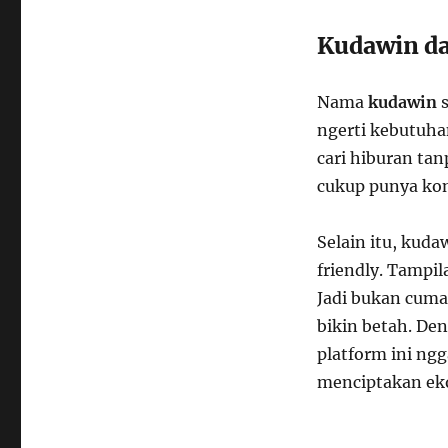
Kudawin da
Nama
kudawin
s
ngerti kebutuha
cari hiburan tan
cukup punya kon
Selain itu, kud
friendly. Tampi
Jadi bukan cuma
bikin betah. Den
platform ini ngg
menciptakan eko