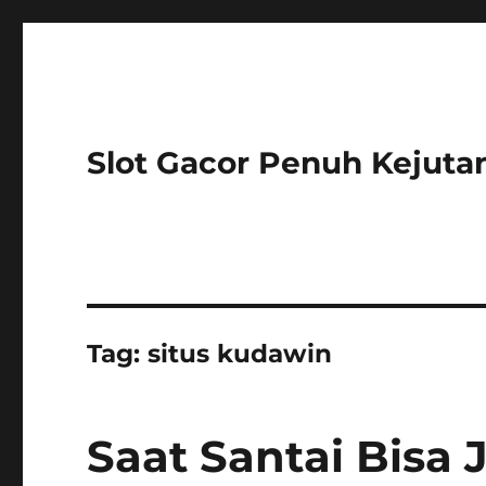
Slot Gacor Penuh Kejuta
Tag:
situs kudawin
Saat Santai Bisa