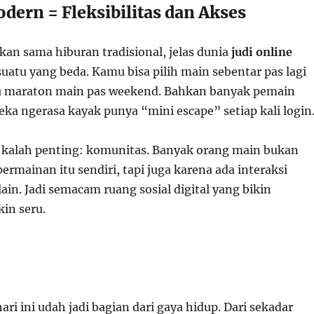
dern = Fleksibilitas dan Akses
kan sama hiburan tradisional, jelas dunia
judi online
atu yang beda. Kamu bisa pilih main sebentar pas lagi
au maraton main pas weekend. Bahkan banyak pemain
ka ngerasa kayak punya “mini escape” setiap kali login
kalah penting: komunitas. Banyak orang main bukan
ermainan itu sendiri, tapi juga karena ada interaksi
in. Jadi semacam ruang sosial digital yang bikin
in seru.
hari ini udah jadi bagian dari gaya hidup. Dari sekadar