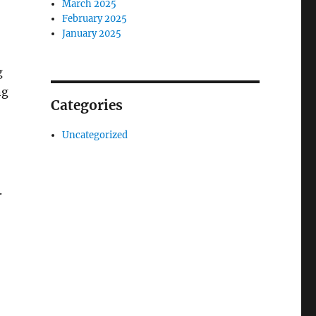
March 2025
February 2025
January 2025
g
ng
Categories
Uncategorized
.