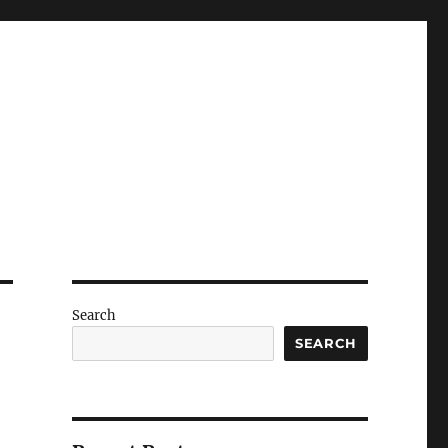
Search
SEARCH